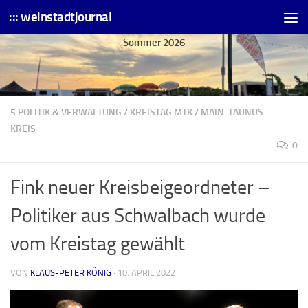
::: weinstadtjournal
Skip to content
Sommer 2026
5 POLITIK & VERWALTUNG
/
KREISTAG MTK
/
MAIN-TAUNUS-
KREIS
0
Fink neuer Kreisbeigeordneter –
Politiker aus Schwalbach wurde
vom Kreistag gewählt
VON
KLAUS-PETER KÖNIG
·
10. APRIL 2022