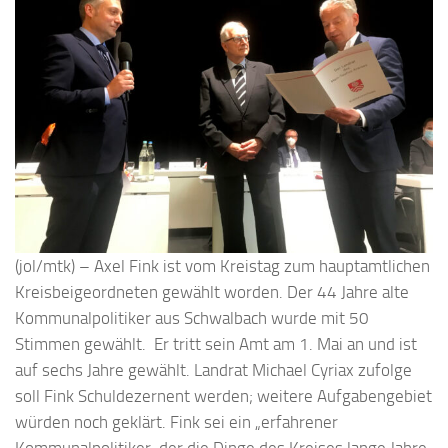
(jol/mtk) – Axel Fink ist vom Kreistag zum hauptamtlichen
Kreisbeigeordneten gewählt worden. Der 44 Jahre alte
Kommunalpolitiker aus Schwalbach wurde mit 50
Stimmen gewählt. Er tritt sein Amt am 1. Mai an und ist
auf sechs Jahre gewählt. Landrat Michael Cyriax zufolge
soll Fink Schuldezernent werden; weitere Aufgabengebiet
würden noch geklärt. Fink sei ein „erfahrener