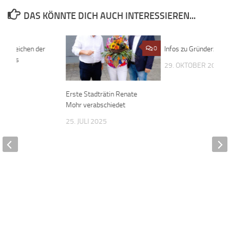
DAS KÖNNTE DICH AUCH INTERESSIEREN...
hes Zeichen der
0
0
Infos zu Gründerzentr
nd des
29. OKTOBER 2021
22
Erste Stadträtin Renate
Mohr verabschiedet
25. JULI 2025