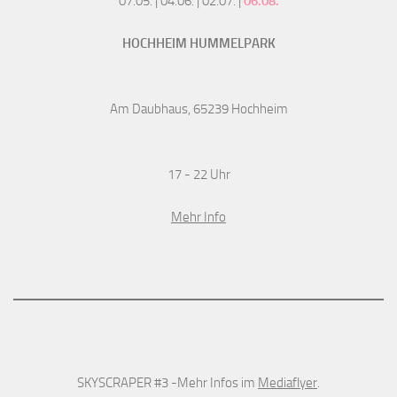
07.05. | 04.06. | 02.07. |
06.08.
HOCHHEIM HUMMELPARK
Am Daubhaus, 65239 Hochheim
17 - 22 Uhr
Mehr Info
SKYSCRAPER #3 -Mehr Infos im
Mediaflyer
.