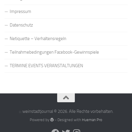
Impressum
Datenschutz
Netiquette – Verhaltensregeln
Teilnahmebedingungen Facebook-Gewinnspiele
TERMINE EVENTS VERANSTALTUNGEN
::: weinstadtjournal © 2026. Alle Rechte vorbehalten.
Powered by
- Designed with
Hueman Pro