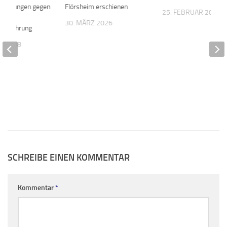
nwendungen gegen
Flörsheim erschienen
25. FEBRUAR 2021
30. MÄRZ 2026
ngsführung
T 2018
SCHREIBE EINEN KOMMENTAR
Kommentar
*