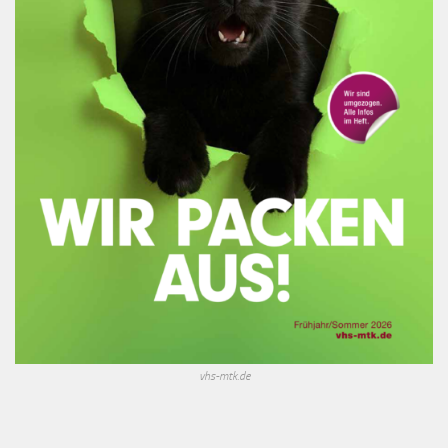
vhs-mtk.de