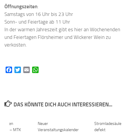
Öffnungszeiten
:
Samstags von 16 Uhr bis 23 Uhr
Sonn- und Feiertage ab 11 Uhr
In der warmen Jahreszeit gibt es hier an Wochenenden
und Feiertagen Flörsheimer und Wickerer Wein zu
verkosten.
Facebook
Twitter
Email
WhatsApp
DAS KÖNNTE DICH AUCH INTERESSIEREN...
m gegen
0
Neuer
Stromladesäule in Wi
Trasse – MTK
Veranstaltungskalender
defekt