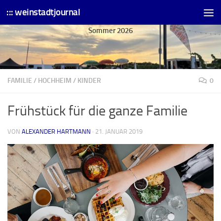
::: weinstadtjournal
Skip to content
Sommer 2026
FAMILIE
/
HOCHHEIM
/
KINDER
0
Frühstück für die ganze Familie
VON
ALEXANDER HARTMANN
·
21. JANUAR 2019