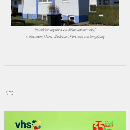
Immobilienangebote zur Miete und zum Kauf
in Hochheim, Mainz, Wiesbaden, Flörsheim und Umgebung
INFO