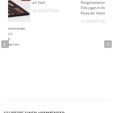
am Start
Klanginstallation und
Führungen im Rahmen
20. AUGUST 2020
Route der Industriekul
12. AUGUST 2021
 wiederkehrender
iträge in
– Stadt
informiert am
9
19