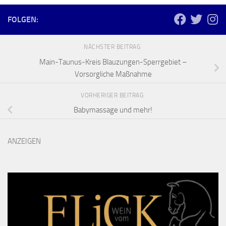
FOLGEN:
NÄCHSTER BEITRAG
Main-Taunus-Kreis Blauzungen-Sperrgebiet –
Vorsorgliche Maßnahme
VORHERIGER BEITRAG
Babymassage und mehr!
ANZEIGEN