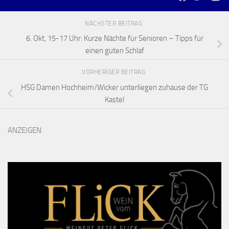
NÄCHSTER BEITRAG
6. Okt, 15-17 Uhr: Kurze Nächte für Senioren – Tipps für
einen guten Schlaf
VORHERIGER BEITRAG
HSG Damen Hochheim/Wicker unterliegen zuhause der TG
Kastel
ANZEIGEN