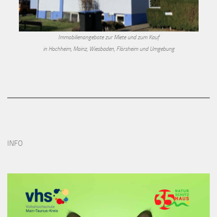
Immobilienangebote zur Miete und zum Kauf
in Hochheim, Mainz, Wiesbaden, Flörsheim und Umgebung
INFO