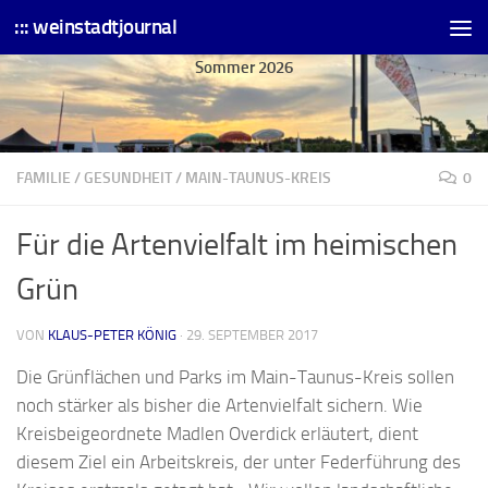
::: weinstadtjournal
Skip to content
Sommer 2026
FAMILIE
/
GESUNDHEIT
/
MAIN-TAUNUS-KREIS
0
Für die Artenvielfalt im heimischen
Grün
VON
KLAUS-PETER KÖNIG
·
29. SEPTEMBER 2017
Die Grünflächen und Parks im Main-Taunus-Kreis sollen
noch stärker als bisher die Artenvielfalt sichern. Wie
Kreisbeigeordnete Madlen Overdick erläutert, dient
diesem Ziel ein Arbeitskreis, der unter Federführung des