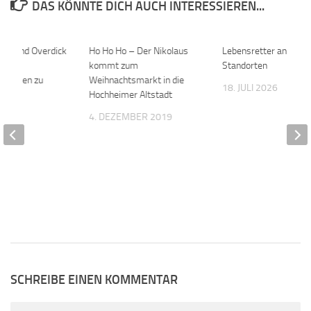
DAS KÖNNTE DICH AUCH INTERESSIEREN...
riax und Overdick
0
Ho Ho Ho – Der Nikolaus
0
Lebensretter an drei
sichts
kommt zum
Standorten
r Zahlen zu
Weihnachtsmarkt in die
18. JULI 2026
f
Hochheimer Altstadt
020
4. DEZEMBER 2019
SCHREIBE EINEN KOMMENTAR