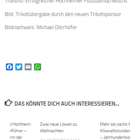
Titelbild: Erfolgreicher Hochheimer Fussballnachwuchs
Bild: Trikotübergabe durch den neuen Trikotsponsor
Bildnachweis: Michael Dörrhöfer
Facebook
Twitter
Email
WhatsApp
DAS KÖNNTE DICH AUCH INTERESSIEREN...
erband Hochheim
0
Zwei neue Löwen zu
0
Mehr als sechs Millio
Kassenführer –
Weihnachten
Kilowattstunden produ
ur Reform der
– Jahrhundertsomme