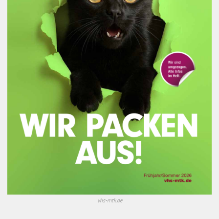
vhs-mtk.de