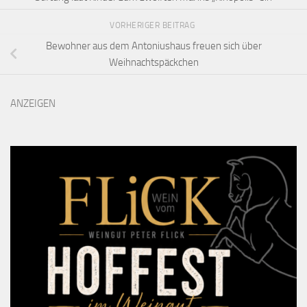
VORHERIGER BEITRAG
Bewohner aus dem Antoniushaus freuen sich über
Weihnachtspäckchen
ANZEIGEN