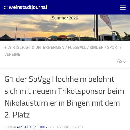
::: weinstadtjournal
Skip to content
Sommer 2026
6 WIRTSCHAFT & UNTERNEHMEN
/
FUSSBALL
/
KINDER
/
SPORT
/
VEREINE
0
G1 der SpVgg Hochheim belohnt
sich mit neuem Trikotsponsor beim
Nikolausturnier in Bingen mit dem
2. Platz
VON
KLAUS-PETER KÖNIG
·
23. DEZEMBER 2018