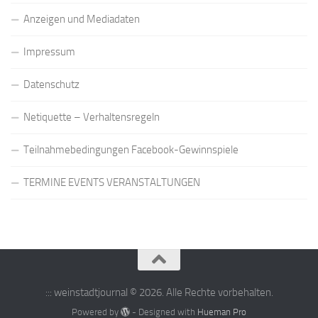
Anzeigen und Mediadaten
Impressum
Datenschutz
Netiquette – Verhaltensregeln
Teilnahmebedingungen Facebook-Gewinnspiele
TERMINE EVENTS VERANSTALTUNGEN
::: weinstadtjournal © 2026. Alle Rechte vorbehalten.
Powered by
- Designed with
Hueman Pro