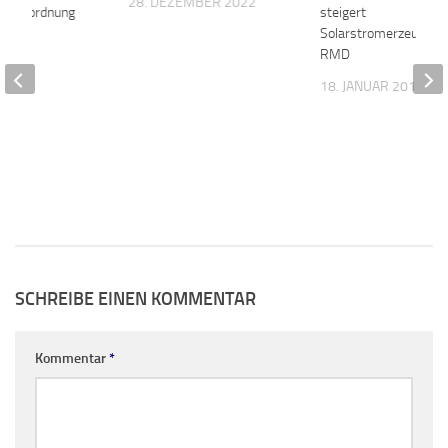
28. DEZEMBER 2022
n Bauordnung
steigert
Solarstromerzeugung 
RMD
2019
18. JANUAR 2019
SCHREIBE EINEN KOMMENTAR
Kommentar
*