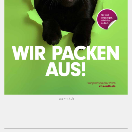
vhs-mtk.de