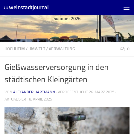
::: weinstadtjournal
Skip to content
Sommer 2026
HOCHHEIM
/
UMWELT
/
VERWALTUNG
0
Gießwasserversorgung in den
städtischen Kleingärten
VON
ALEXANDER HARTMANN
· VERÖFFENTLICHT
26. MÄRZ 2025
·
AKTUALISIERT
8. APRIL 2025