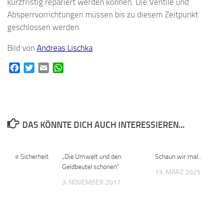
kurzfristig repariert werden können. Die Ventile und
Absperrvorrichtungen müssen bis zu diesem Zeitpunkt
geschlossen werden.
Bild von
Andreas Lischka
Facebook
Twitter
Email
WhatsApp
DAS KÖNNTE DICH AUCH INTERESSIEREN...
für mehr Sicherheit
0
„Die Umwelt und den
0
Schaun wir mal…
Geldbeutel schonen“
2019
13. MÄRZ 2025
3. NOVEMBER 2017