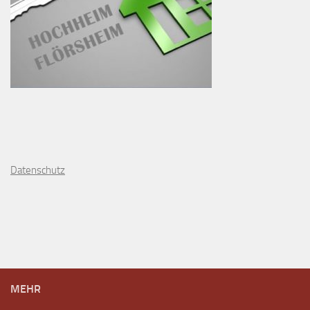
D
atenschutz
MEHR