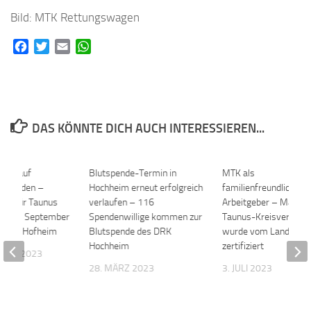
Bild: MTK Rettungswagen
Facebook
Twitter
Email
WhatsApp
DAS KÖNNTE DICH AUCH INTERESSIEREN...
ung auf
0
Blutspende-Termin in
0
MTK als
em Boden –
Hochheim erneut erfolgreich
familienfreundlicher
tag für Taunus
verlaufen – 116
Arbeitgeber – Main-
am 16. September
Spendenwillige kommen zur
Taunus-Kreisverwalt
tsamt Hofheim
Blutspende des DRK
wurde vom Land Hes
Hochheim
zertifiziert
MBER 2023
28. MÄRZ 2023
3. JULI 2023