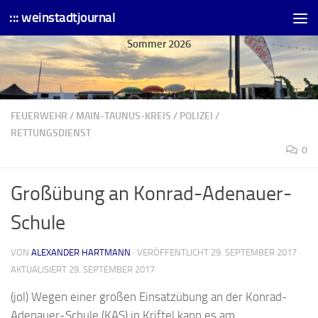
::: weinstadtjournal
Skip to content
Sommer 2026
FEUERWEHR
/
MAIN-TAUNUS-KREIS
/
POLIZEI
/
RETTUNGSDIENST
0
Großübung an Konrad-Adenauer-
Schule
VON
ALEXANDER HARTMANN
· VERÖFFENTLICHT
29. SEPTEMBER 2017
·
AKTUALISIERT
29. SEPTEMBER 2017
(jol) Wegen einer großen Einsatzübung an der Konrad-
Adenauer-Schule (KAS) in Kriftel kann es am