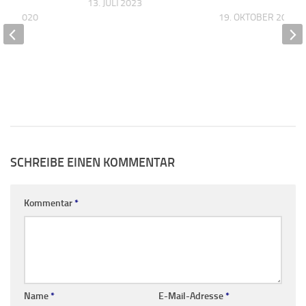
13. JULI 2023
BER 2020
19. OKTOBER 2023
SCHREIBE EINEN KOMMENTAR
Kommentar
*
Name
*
E-Mail-Adresse
*