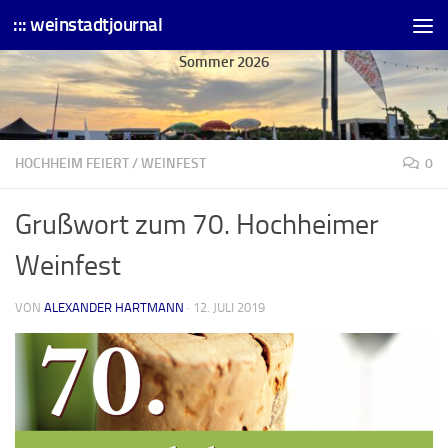
::: weinstadtjournal
Skip to content
Sommer 2026
HOCHHEIM FEIERT
/
WEINFEST
0
Grußwort zum 70. Hochheimer
Weinfest
VON
ALEXANDER HARTMANN
·
12. JULI 2019