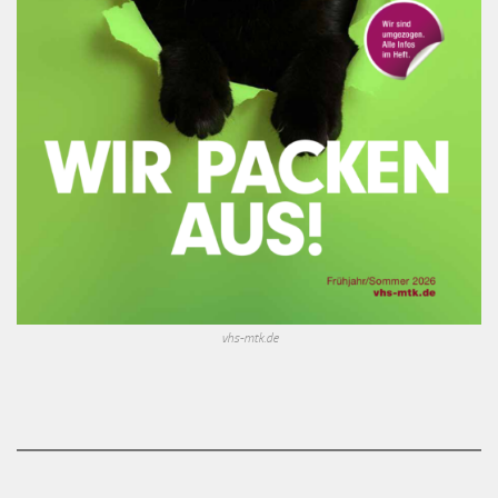
vhs-mtk.de