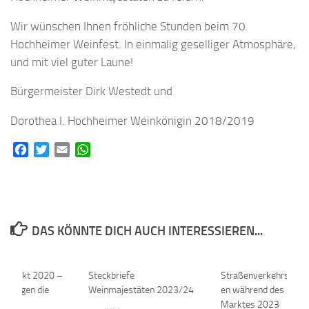
Wir wünschen Ihnen fröhliche Stunden beim 70.
Hochheimer Weinfest. In einmalig geselliger Atmosphäre,
und mit viel guter Laune!
Bürgermeister Dirk Westedt und
Dorothea I. Hochheimer Weinkönigin 2018/2019
Facebook
Twitter
Email
WhatsApp
DAS KÖNNTE DICH AUCH INTERESSIEREN...
r Markt 2020 –
0
Steckbriefe
0
Straßenverkehrsma
gie gegen die
Weinmajestäten 2023/24
en während des Hoch
Marktes 2023