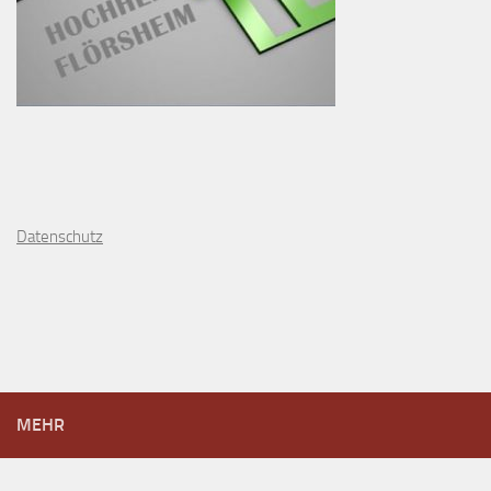
D
atenschutz
MEHR