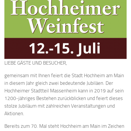
LIEBE GÄSTE UND BESUCHER,
gemeinsam mit Ihnen feiert die Stadt Hochheim am Main
in diesem Jahr gleich zwei bedeutende Jubiläen. Der
Hochheimer Stadtteil Massenheim kann in 2019 auf sein
1200-jähriges Bestehen zurückblicken und feiert dieses
stolze Jubiläum mit zahlreichen Veranstaltungen und
Aktionen.
Bereits zum
70. Mal
steht Hochheim am Main im Zeichen