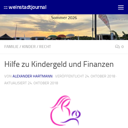
::: weinstadtjournal
Skip to content
Sommer 2026
FAMILIE
/
KINDER
/
RECHT
0
Hilfe zu Kindergeld und Finanzen
VON
ALEXANDER HARTMANN
· VERÖFFENTLICHT
24. OKTOBER 2018
·
AKTUALISIERT
24. OKTOBER 2018