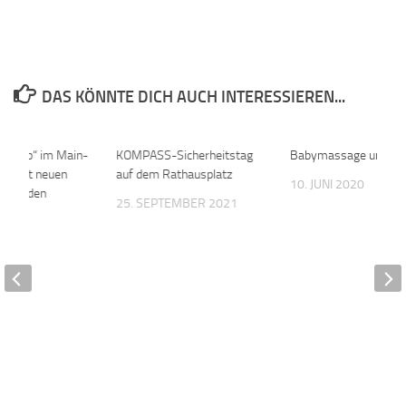
DAS KÖNNTE DICH AUCH INTERESSIEREN...
u & Job“ im Main-
0
KOMPASS-Sicherheitstag
0
Babymassage und me
is mit neuen
auf dem Rathausplatz
10. JUNI 2020
 nach den
25. SEPTEMBER 2021
n
 2023