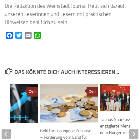
Die Redaktion des Weinstadt Journal freut sich darauf,
unseren Leserinnen und Lesern mit praktischen
Hinweisen behilflich zu sein.
Facebook
Twitter
Email
WhatsApp
DAS KÖNNTE DICH AUCH INTERESSIEREN...
0
0
Taunus Sparkasse zei
engagierte Menschen
Geld für das eigene Zuhause
de für
dem Bürgerpreis aus
– Förderung vom Land für
ünder