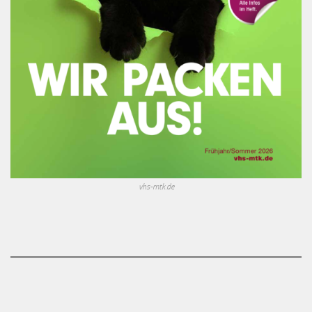
vhs-mtk.de