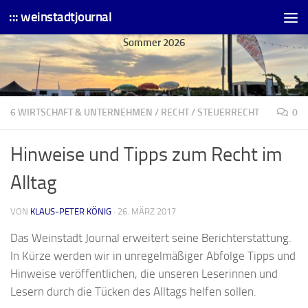
::: weinstadtjournal
Skip to content
Sommer 2026
6 WIRTSCHAFT & UNTERNEHMEN
/
RECHT
/
STEUERRECHT
0
Hinweise und Tipps zum Recht im
Alltag
VON
KLAUS-PETER KÖNIG
·
26. MÄRZ 2017
Das Weinstadt Journal erweitert seine Berichterstattung.
In Kürze werden wir in unregelmäßiger Abfolge Tipps und
Hinweise veröffentlichen, die unseren Leserinnen und
Lesern durch die Tücken des Alltags helfen sollen.