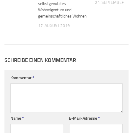
24. SEPTEMBER 202
selbstgenutztes
19
Wohneigentum und
gemeinschaftliches Wohnen
17. AUGUST 2019
SCHREIBE EINEN KOMMENTAR
Kommentar
*
Name
*
E-Mail-Adresse
*