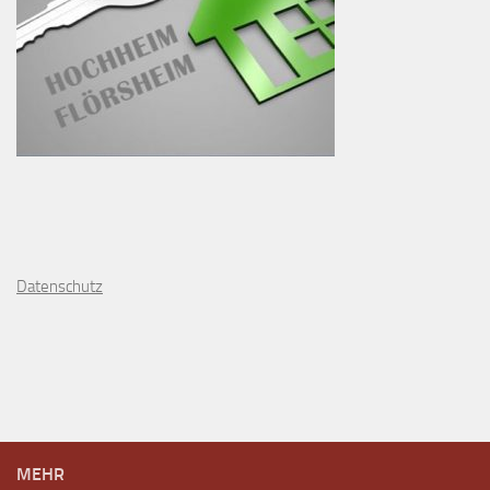
D
atenschutz
MEHR