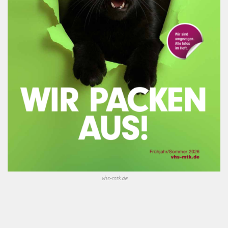
vhs-mtk.de