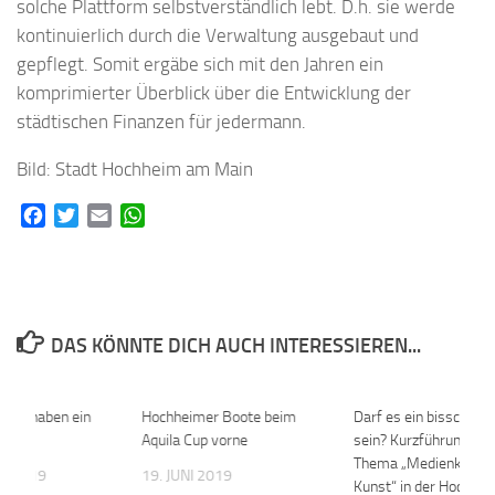
solche Plattform selbstverständlich lebt. D.h. sie werde
kontinuierlich durch die Verwaltung ausgebaut und
gepflegt. Somit ergäbe sich mit den Jahren ein
komprimierter Überblick über die Entwicklung der
städtischen Finanzen für jedermann.
Bild: Stadt Hochheim am Main
Facebook
Twitter
Email
WhatsApp
DAS KÖNNTE DICH AUCH INTERESSIEREN...
ären haben ein
0
Hochheimer Boote beim
0
Darf es ein bisschen k
zil
Aquila Cup vorne
sein? Kurzführungen 
Thema „Medienkritik i
T 2019
19. JUNI 2019
Kunst“ in der Hochhe