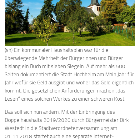
(sh) Ein kommunaler Haushaltsplan war für die
überwiegende Mehrheit der Bürgerinnen und Bürger
bislang ein Buch mit sieben Siegeln. Auf mehr als 500
Seiten dokumentiert die Stadt Hochheim am Main Jahr für
Jahr wofür sie Geld ausgibt und woher das Geld eigentlich
kommt. Die gesetzlichen Anforderungen machen „das
Lesen“ eines solchen Werkes zu einer schweren Kost.
Das soll sich nun ändern. Mit der Einbringung des
Doppelhaushalts 2019/2020 durch Bürgermeister Dirk
Westedt in die Stadtverordnetenversammlung am
01.11.2018 startet auch eine separate Internet-