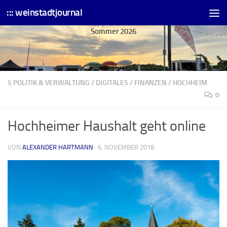
::: weinstadtjournal
Skip to content
Sommer 2026
5 POLITIK & VERWALTUNG
/
DIGITALES
/
FINANZEN
/
HOCHHEIM
0
Hochheimer Haushalt geht online
VON
ALEXANDER HARTMANN
·
6. NOVEMBER 2018