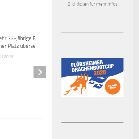
Bild klicken für mehr Infos
ehr 73-jährige Fußgängerin am
0
iner Platz übersehen
ULI 2019
Online-Umfrage zur Sicher
Flörsheim am Main
9. NOVEMBER 2020