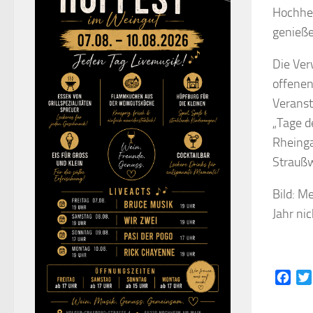
Hochhei
genieße
Die Ver
offenen
Veranst
„Tage d
Rheinga
Straußw
Bild: M
Jahr ni
Face