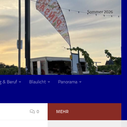
Sommer 2026
g & Beruf
Blaulicht
Panorama
0
MEHR