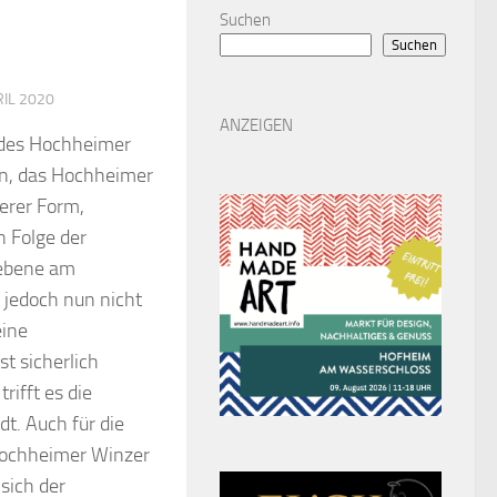
Suchen
Suchen
RIL 2020
ANZEIGEN
g des Hochheimer
en, das Hochheimer
erer Form,
n Folge der
sebene am
t jedoch nun nicht
eine
t sicherlich
rifft es die
t. Auch für die
 Hochheimer Winzer
 sich der