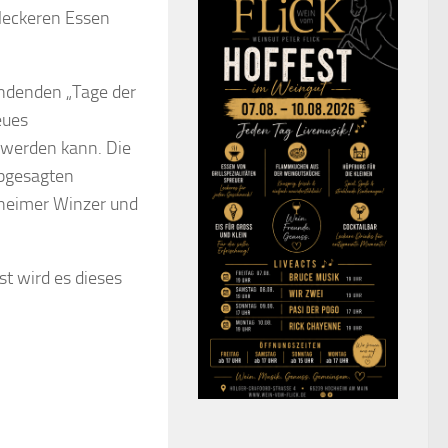
leckeren Essen
indenden „Tage der
eues
werden kann. Die
abgesagten
heimer Winzer und
t wird es dieses