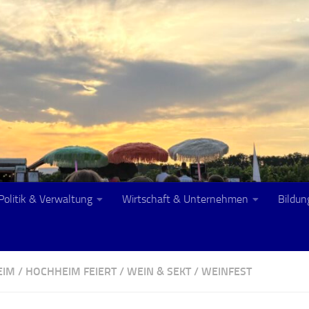
Politik & Verwaltung
Wirtschaft & Unternehmen
Bildun
EIM
/
HOCHHEIM FEIERT
/
WEIN & SEKT
/
WEINFEST