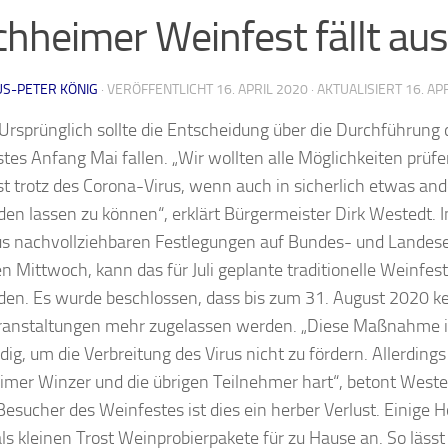
hheimer Weinfest fällt aus
US-PETER KÖNIG
· VERÖFFENTLICHT
16. APRIL 2020
· AKTUALISIERT
16. AP
 Ursprünglich sollte die Entscheidung über die Durchführun
tes Anfang Mai fallen. „Wir wollten alle Möglichkeiten prüf
t trotz des Corona-Virus, wenn auch in sicherlich etwas and
nden lassen zu können“, erklärt Bürgermeister Dirk Westedt. I
s nachvollziehbaren Festlegungen auf Bundes- und Lande
en Mittwoch, kann das für Juli geplante traditionelle Weinfes
nden. Es wurde beschlossen, dass bis zum 31. August 2020 k
anstaltungen mehr zugelassen werden. „Diese Maßnahme is
g, um die Verbreitung des Virus nicht zu fördern. Allerdings t
mer Winzer und die übrigen Teilnehmer hart“, betont Wested
Besucher des Weinfestes ist dies ein herber Verlust. Einige
als kleinen Trost Weinprobierpakete für zu Hause an. So lässt