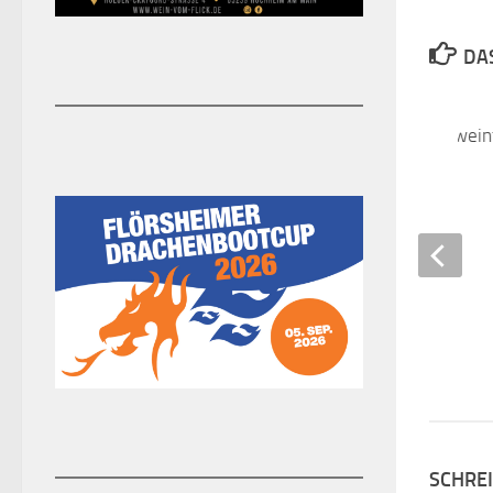
DAS
Fazit zum Jubiläumswein
20. JULI 2019
SCHRE