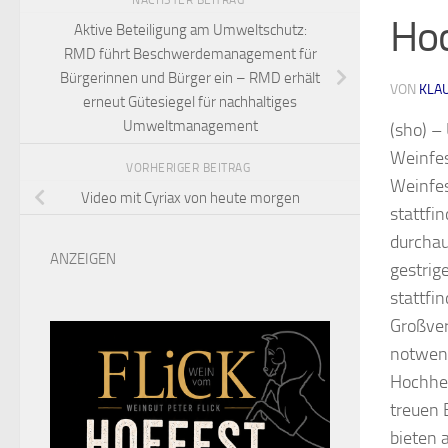
NÄCHSTER BEITRAG
Hoc
Aktive Beteiligung am Umweltschutz:
RMD führt Beschwerdemanagement für
Bürgerinnen und Bürger ein – RMD erhält
VON
KLA
erneut Gütesiegel für nachhaltiges
Umweltmanagement
(sho) –
Weinfes
VORHERIGER BEITRAG
Weinfes
Video mit Cyriax von heute morgen
stattfi
durchau
ANZEIGEN
gestrig
stattfi
Großver
notwendi
Hochhei
treuen 
bieten 