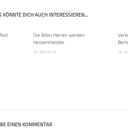
 KÖNNTE DICH AUCH INTERESSIEREN...
fest
0
Die Alten Herren werden
0
Verk
Hessenmeister
Berl
20. MAI 2019
28. J
IBE EINEN KOMMENTAR