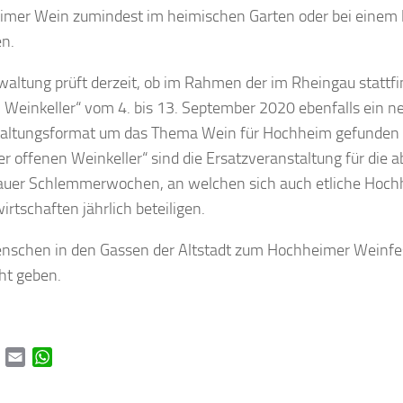
mer Wein zumindest im heimischen Garten oder bei einem 
n.
waltung prüft derzeit, ob im Rahmen der im Rheingau stattf
 Weinkeller“ vom 4. bis 13. September 2020 ebenfalls ein n
altungsformat um das Thema Wein für Hochheim gefunden 
er offenen Weinkeller“ sind die Ersatzveranstaltung für die 
uer Schlemmerwochen, an welchen sich auch etliche Hoch
irtschaften jährlich beteiligen.
enschen in den Gassen der Altstadt zum Hochheimer Weinfes
cht geben.
book
Twitter
Email
WhatsApp