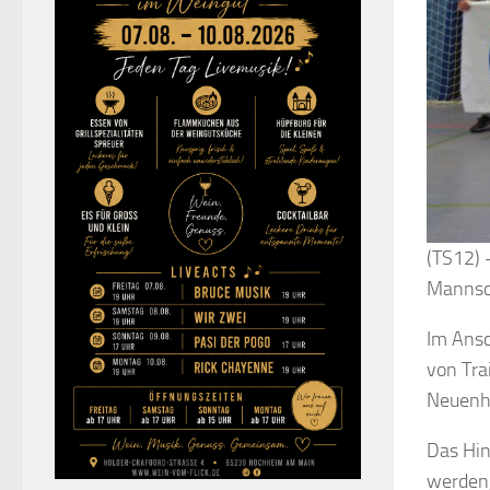
(TS12) 
Mannsch
Im Ansc
von Tra
Neuenha
Das Hin
werden,