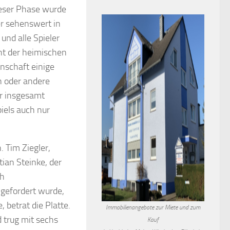
dieser Phase wurde
er sehenswert in
und alle Spieler
ht der heimischen
nnschaft einige
n oder andere
er insgesamt
iels auch nur
 Tim Ziegler,
tian Steinke, der
ch
 gefordert wurde,
betrat die Platte.
Immobilienangebote zur Miete und zum
 trug mit sechs
Kauf