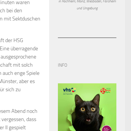
in Hochheim, Mainz, Wiesbaden, Flörsheim
 Minuten waren
und Umgebung
ch bei den
en mit Sektduschen
aft der HSG
 Eine überragende
d ausgesprochene
schaft mit solch
INFO
n auch enge Spiele
Münster, aber es
ür sich zu
iesem Abend noch
t vergessen, dass
 II gespielt