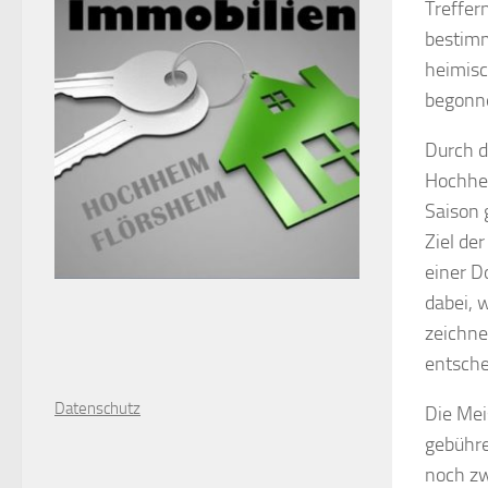
Treffer
bestimm
heimisc
begonn
Durch d
Hochhei
Saison 
Ziel de
einer D
dabei, 
zeichne
entsche
D
atenschutz
Die Mei
gebühre
noch zw