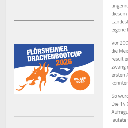
ungemüt
diesem 
Landesl
eigene 
Vor 200
die Mei
resulti
zwang m
ersten 
konnten
So wurd
Die 14 
Aufregu
lautete 