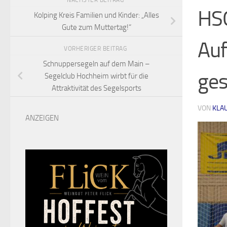
NÄCHSTER BEITRAG
HSG
Kolping Kreis Familien und Kinder: „Alles
Gute zum Muttertag!“
Auf
VORHERIGER BEITRAG
Schnuppersegeln auf dem Main –
ges
Segelclub Hochheim wirbt für die
Attraktivität des Segelsports
VON
KLA
ANZEIGEN