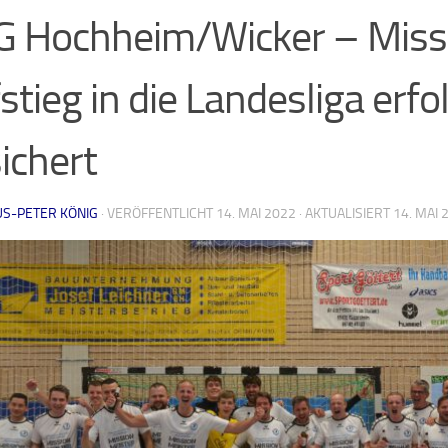
 Hochheim/Wicker – Miss
stieg in die Landesliga erfo
ichert
US-PETER KÖNIG
· VERÖFFENTLICHT
14. MAI 2022
· AKTUALISIERT
14. MAI 