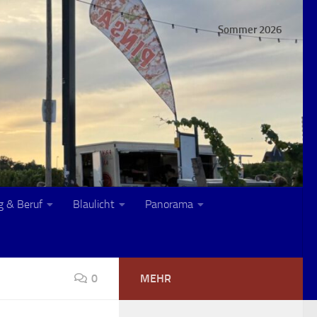
Sommer 2026
g & Beruf
Blaulicht
Panorama
0
MEHR