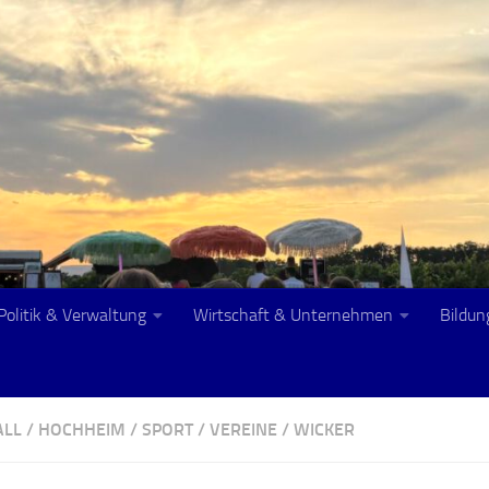
Politik & Verwaltung
Wirtschaft & Unternehmen
Bildun
ALL
/
HOCHHEIM
/
SPORT
/
VEREINE
/
WICKER