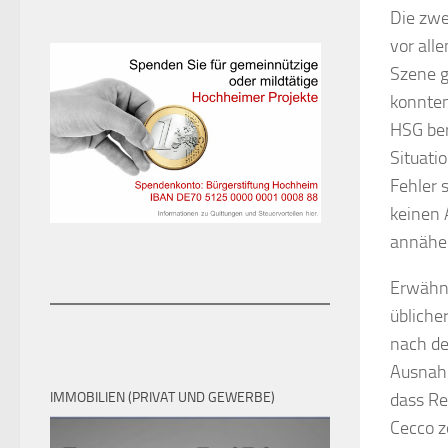
Die zwe
vor all
Szene g
konnten
HSG ber
Situati
Fehler 
keinen 
annäher
Erwähne
übliche
nach de
Ausnahm
IMMOBILIEN (PRIVAT UND GEWERBE)
dass Re
Cecco z