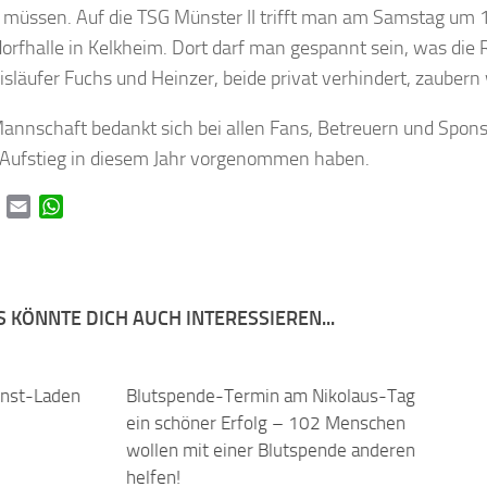
müssen. Auf die TSG Münster II trifft man am Samstag um 1
orfhalle in Kelkheim. Dort darf man gespannt sein, was die 
eisläufer Fuchs und Heinzer, beide privat verhindert, zaubern
Mannschaft bedankt sich bei allen Fans, Betreuern und Sponso
 Aufstieg in diesem Jahr vorgenommen haben.
book
Twitter
Email
WhatsApp
 KÖNNTE DICH AUCH INTERESSIEREN...
nst-Laden
0
Blutspende-Termin am Nikolaus-Tag
0
Begr
ein schöner Erfolg – 102 Menschen
Pont
wollen mit einer Blutspende anderen
28. A
helfen!