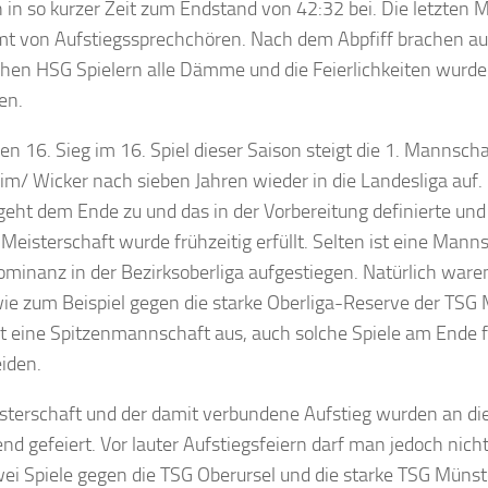
n in so kurzer Zeit zum Endstand von 42:32 bei. Die letzten
t von Aufstiegssprechchören. Nach dem Abpfiff brachen au
hen HSG Spielern alle Dämme und die Feierlichkeiten wurd
en.
en 16. Sieg im 16. Spiel dieser Saison steigt die 1. Mannsch
m/ Wicker nach sieben Jahren wieder in die Landesliga auf.
geht dem Ende zu und das in der Vorbereitung definierte un
r Meisterschaft wurde frühzeitig erfüllt. Selten ist eine Mann
ominanz in der Bezirksoberliga aufgestiegen. Natürlich ware
wie zum Beispiel gegen die starke Oberliga-Reserve der TSG 
t eine Spitzenmannschaft aus, auch solche Spiele am Ende f
iden.
sterschaft und der damit verbundene Aufstieg wurden an d
nd gefeiert. Vor lauter Aufstiegsfeiern darf man jedoch nich
ei Spiele gegen die TSG Oberursel und die starke TSG Münster