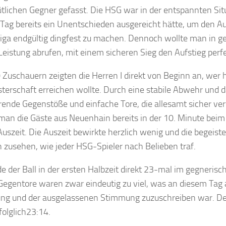
lichen Gegner gefasst. Die HSG war in der entspannten Situ
Tag bereits ein Unentschieden ausgereicht hätte, um den Auf
iga endgültig dingfest zu machen. Dennoch wollte man in 
Leistung abrufen, mit einem sicheren Sieg den Aufstieg per
 Zuschauern zeigten die Herren I direkt von Beginn an, wer 
sterschaft erreichen wollte. Durch eine stabile Abwehr und 
erende Gegenstöße und einfache Tore, die allesamt sicher v
an die Gäste aus Neuenhain bereits in der 10. Minute beim
Auszeit. Die Auszeit bewirkte herzlich wenig und die begeist
 zusehen, wie jeder HSG-Spieler nach Belieben traf.
e der Ball in der ersten Halbzeit direkt 23-mal im gegnerisc
Gegentore waren zwar eindeutig zu viel, was an diesem Tag 
ng und der ausgelassenen Stimmung zuzuschreiben war. De
folglich23:14.