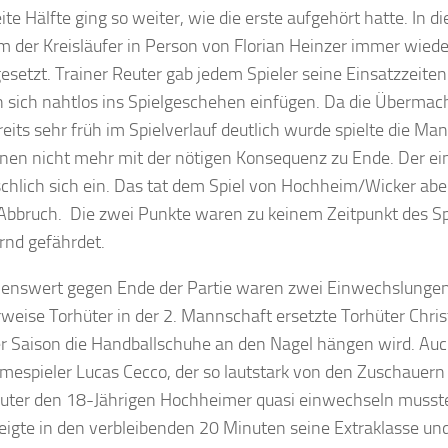
ite Hälfte ging so weiter, wie die erste aufgehört hatte. In 
em der Kreisläufer in Person von Florian Heinzer immer wied
esetzt. Trainer Reuter gab jedem Spieler seine Einsatzzeiten 
 sich nahtlos ins Spielgeschehen einfügen. Da die Übermac
eits sehr früh im Spielverlauf deutlich wurde spielte die Ma
onen nicht mehr mit der nötigen Konsequenz zu Ende. Der ei
schlich sich ein. Das tat dem Spiel von Hochheim/Wicker ab
Abbruch. Die zwei Punkte waren zu keinem Zeitpunkt des Sp
nd gefährdet.
nswert gegen Ende der Partie waren zwei Einwechslungen.
rweise Torhüter in der 2. Mannschaft ersetzte Torhüter Chris
r Saison die Handballschuhe an den Nagel hängen wird. Au
espieler Lucas Cecco, der so lautstark von den Zuschauern
uter den 18-Jährigen Hochheimer quasi einwechseln musste, 
eigte in den verbleibenden 20 Minuten seine Extraklasse und