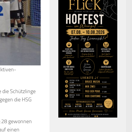
ktiven-
 die Schützlinge
 gegen die HSG
34:28 gewonnen
auf einen