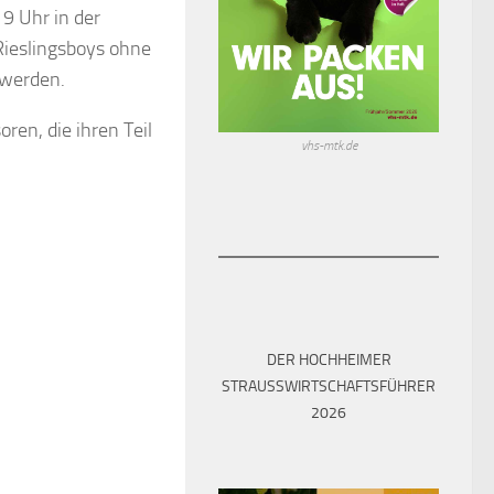
9 Uhr in der
Rieslingsboys ohne
 werden.
ren, die ihren Teil
vhs-mtk.de
DER HOCHHEIMER
STRAUSSWIRTSCHAFTSFÜHRER 2
üßung Austauschschüler aus Le
0
026
et
PRIL 2019