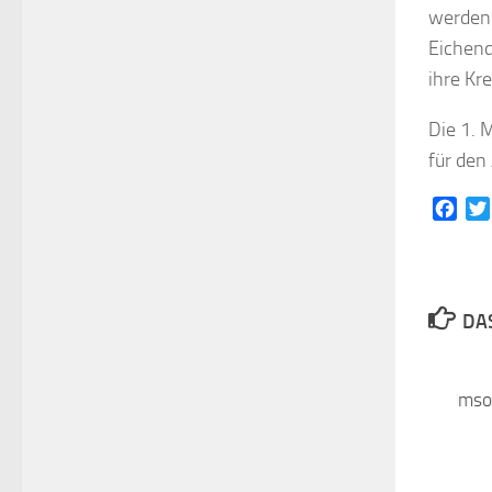
werden 
Eichend
ihre Kr
Die 1. 
für den
Face
DAS
NASPA spendet an Umso
29. JANUAR 2020