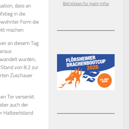
Bild klicken für mehr Infos
ation, dass an
stieg in die
gewohnter Form die
fekt machen.
hier an diesem Tag
daraus
erwandelt wurden,
 Stand von 8:2 zur
erten Zuschauer
hen Tor versenkt.
aber auch der
r Halbzeitstand