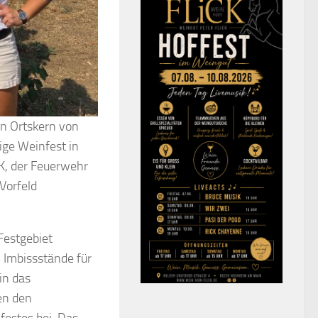
en Ortskern von
ige Weinfest in
K, der Feuerwehr
Vorfeld
Festgebiet
 Imbissstände für
in das
en den
festes bei. Das