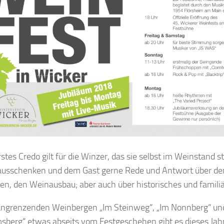
rstes Credo gilt für die Winzer, das sie selbst im Weinstand 
usschenken und dem Gast gerne Rede und Antwort über den
en, den Weinausbau; aber auch über historisches und familiä
angrenzenden Weinbergen „Im Steinweg“, „Im Nonnberg“ un
sberg“ etwas abseits vom Festgeschehen gibt es dieses Jah