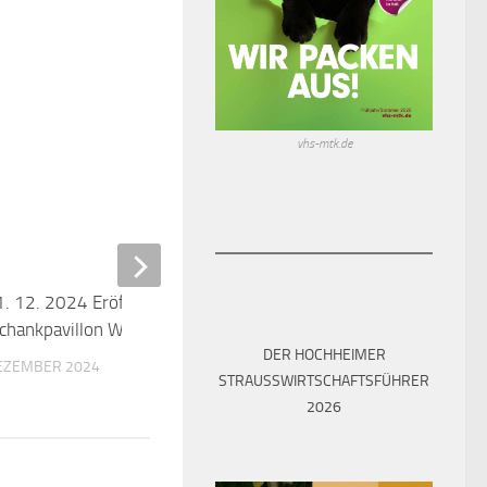
1. 12. 2024 Eröffnung neuer
0
vhs-mtk.de
chankpavillon Wochenmarkt
DEZEMBER 2024
Mit der Lauschtour durchs
Weinbaumuseum
DER HOCHHEIMER
20. MAI 2020
STRAUSSWIRTSCHAFTSFÜHRER 2
026