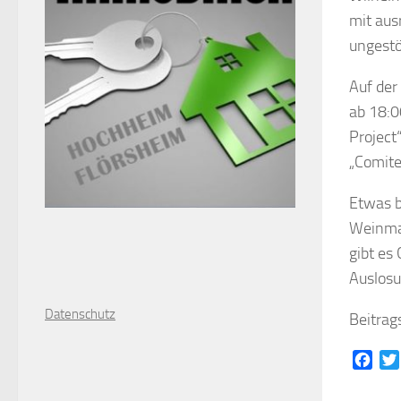
mit aus
ungestö
Auf der
ab 18:0
Project
„Comite
Etwas b
Weinmaj
gibt es
Auslosu
D
atenschutz
Beitrag
Face