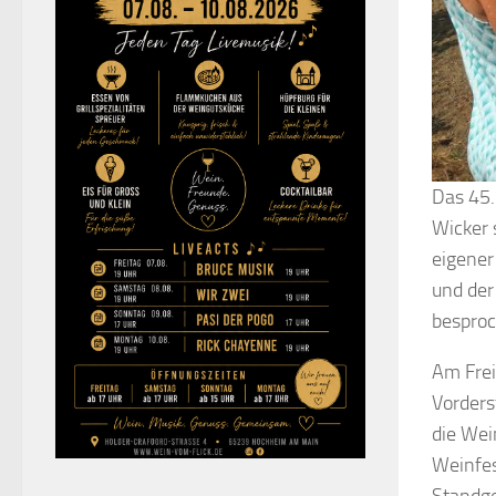
Das 45.
Wicker 
eigener
und der
besproc
Am Frei
Vorders
die Wei
Weinfes
Standge