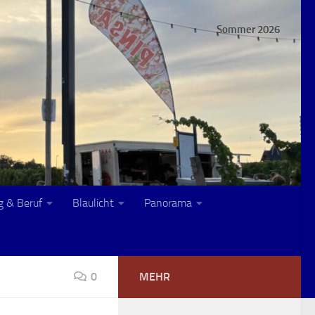
Sommer 2026
g & Beruf
Blaulicht
Panorama
0
MEHR