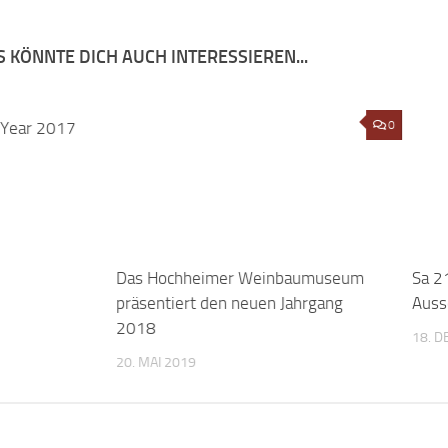
 KÖNNTE DICH AUCH INTERESSIEREN...
 Year 2017
0
Das Hochheimer Weinbaumuseum
0
Sa 2
präsentiert den neuen Jahrgang
Auss
2018
18. 
20. MAI 2019
IBE EINEN KOMMENTAR