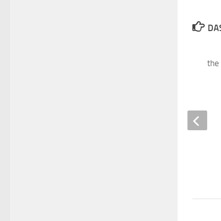
DAS
White Winemaker of the
15. SEPTEMBER 2017
SCHRE