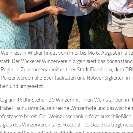
 Weinfest in Wicker findet vom Fr 3. bis Mo 6. August im alt
statt. Der Wickerer Winzerverein organisiert das bodenständ
 Regie. In Zusammenarbeit mit der Stadt Flörsheim, dem DR
 Polizei wurden alle Eventualitäten und Notwendigkeiten im 
hen und umgesetzt.
tag um 16Uhr stehen 20 Winzer mit Ihren Weinständen im 
traße/Taunusstraße, zahlreiche Winzerhöfe und dazwischen
nfestgäste bereit. Der Weinausschank erfolgt ausschließlich 
tglas des Winzervereins. es kostet 2,- €. Das Glas trägt neb
ldern der Wein und Imbissstände zur Finanzierung des Wein