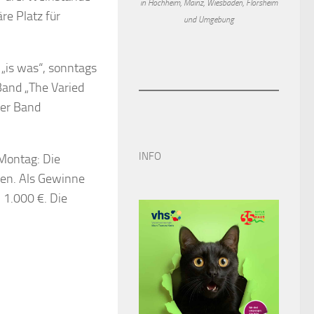
in Hochheim, Mainz, Wiesbaden, Flörsheim
e Platz für
und Umgebung
„is was“, sonntags
Band „The Varied
der Band
INFO
Montag: Die
en. Als Gewinne
 1.000 €. Die