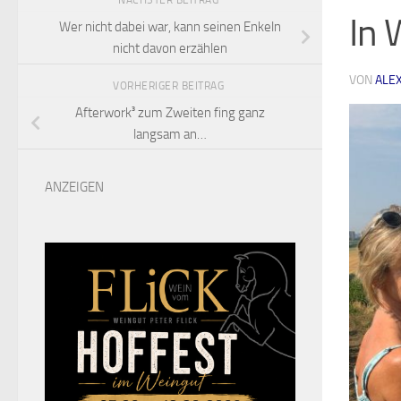
NÄCHSTER BEITRAG
In 
Wer nicht dabei war, kann seinen Enkeln
nicht davon erzählen
VON
ALE
VORHERIGER BEITRAG
Afterwork³ zum Zweiten fing ganz
langsam an…
ANZEIGEN