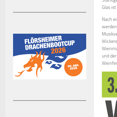
Glas is
Nach ei
werden 
Musikve
Wickere
Weinmaj
und der
Weinfes