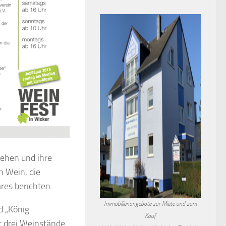
stehen und ihre
 Wein, die
res berichten.
Immobilienangebote zur Miete und zum
d „König
Kauf
r drei Weinstände