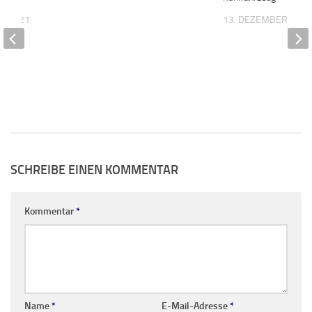
ER 2021
13. DEZEMBER 201
SCHREIBE EINEN KOMMENTAR
Kommentar
*
Name
*
E-Mail-Adresse
*