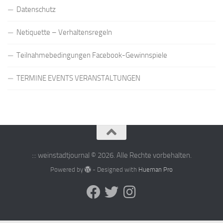
Datenschutz
Netiquette – Verhaltensregeln
Teilnahmebedingungen Facebook-Gewinnspiele
TERMINE EVENTS VERANSTALTUNGEN
::: weinstadtjournal © 2026. Alle Rechte vorbehalten.
Powered by
- Designed with
Hueman Pro