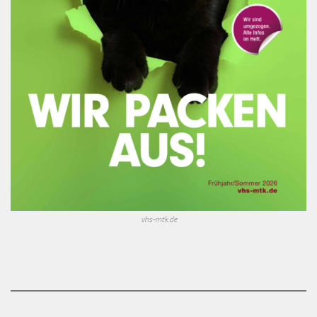
vhs-mtk.de