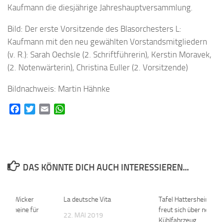
Kaufmann die diesjährige Jahreshauptversammlung.
Bild: Der erste Vorsitzende des Blasorchesters L:
Kaufmann mit den neu gewählten Vorstandsmitgliedern
(v. R.): Sarah Oechsle (2. Schriftführerin), Kerstin Moravek,
(2. Notenwärterin), Christina Euller (2. Vorsitzende)
Bildnachweis: Martin Hähnke
Facebook
Twitter
Email
WhatsApp
DAS KÖNNTE DICH AUCH INTERESSIEREN...
eim-Wicker
0
La deutsche Vita
0
Tafel Hattersheim-H
i „Scheine für
freut sich über neues
22. MAI 2019
Kühlfahrzeug