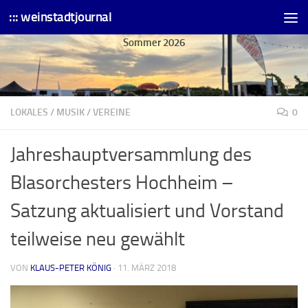
::: weinstadtjournal
Skip to content
Sommer 2026
LOKALES
/
MUSIK
/
VEREINE
0
Jahreshauptversammlung des
Blasorchesters Hochheim –
Satzung aktualisiert und Vorstand
teilweise neu gewählt
VON
KLAUS-PETER KÖNIG
·
11. MÄRZ 2018