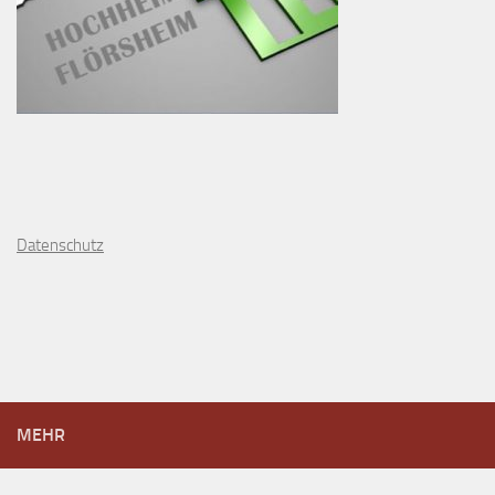
D
atenschutz
MEHR