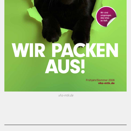
vhs-mtk.de