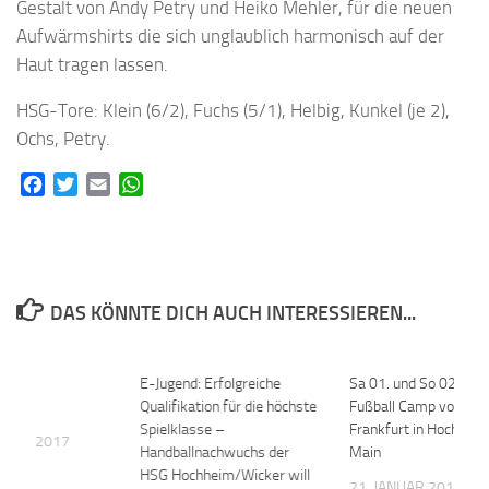
Gestalt von Andy Petry und Heiko Mehler, für die neuen
Aufwärmshirts die sich unglaublich harmonisch auf der
Haut tragen lassen.
HSG-Tore: Klein (6/2), Fuchs (5/1), Helbig, Kunkel (je 2),
Ochs, Petry.
Facebook
Twitter
Email
WhatsApp
DAS KÖNNTE DICH AUCH INTERESSIEREN...
eter
0
E-Jugend: Erfolgreiche
0
Sa 01. und So 02. April
ieg
Qualifikation für die höchste
Fußball Camp von Ein
Spielklasse –
Frankfurt in Hochhei
MBER 2017
Handballnachwuchs der
Main
HSG Hochheim/Wicker will
21. JANUAR 2017