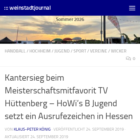
::: weinstadtjournal
Skip to content
Sommer 2026
HANDBALL
/
HOCHHEIM
/
JUGEND
/
SPORT
/
VEREINE
/
WICKER
0
Kantersieg beim
Meisterschaftsmitfavorit TV
Hüttenberg – HoWi’s B Jugend
setzt ein Ausrufezeichen in Hessen
VON
KLAUS-PETER KÖNIG
· VERÖFFENTLICHT
24. SEPTEMBER 2019
·
AKTUALISIERT
24. SEPTEMBER 2019