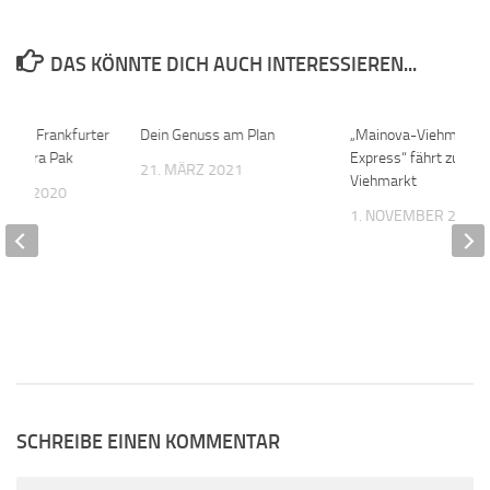
DAS KÖNNTE DICH AUCH INTERESSIEREN...
ng der Frankfurter
0
Dein Genuss am Plan
0
„Mainova-Viehmarkt
e Tetra Pak
Express“ fährt zum
21. MÄRZ 2021
Viehmarkt
MBER 2020
1. NOVEMBER 2022
SCHREIBE EINEN KOMMENTAR