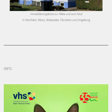
Immobilienangebote zur Miete und zum Kauf
in Hochheim, Mainz, Wiesbaden, Flörsheim und Umgebung
INFO