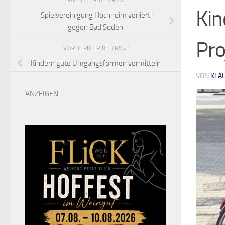
NÄCHSTER BEITRAG
Kin
Spielvereinigung Hochheim verliert
gegen Bad Soden
Pro
VORHERIGER BEITRAG
Kindern gute Umgangsformen vermitteln
VON
KLA
ANZEIGEN