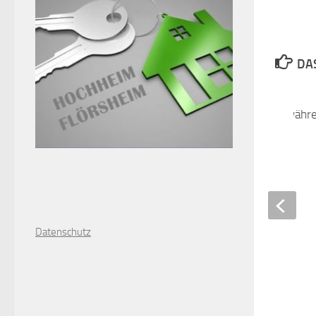
DAS
Mo 8. April: Kinder währ
Trotzphase
21. MÄRZ 2019
D
atenschutz