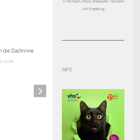
in Hochheim, Mainz, Wiesbaden, Flörsheim
und Umgebung
 die Dachrinne überläuft
ULI 2026
INFO
Keine Gebühren für MTK-
Schulkindbetreuung – Au
wegen Corona wird vorläu
verlängert
2. MAI 2020