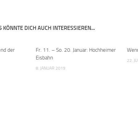
 KÖNNTE DICH AUCH INTERESSIEREN...
end der
0
Fr. 11. – So. 20. Januar: Hochheimer
0
Wenn
Eisbahn
22. J
8. JANUAR 2019