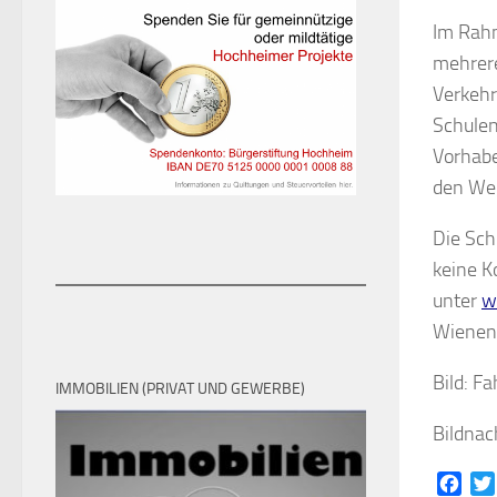
Im Rahm
mehrere
Verkehr
Schule
Vorhabe
den Weg
Die Sch
keine K
unter
w
Wienen
Bild: F
IMMOBILIEN (PRIVAT UND GEWERBE)
Bildnac
Face