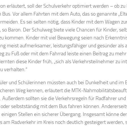
on erläutert, soll der Schulverkehr optimiert werden – ob zu
 Bus. Vor allem Fahrten mit dem Auto, das so genannte „Elter
ermeiden. Es sei selten nötig, dass Kinder mit dem Wagen zu
 so Baron. Der Schulweg biete viele Chancen für Kinder, selb
zu kommen. Kinder mit viel Bewegung seien nach Erkenntni
ng meist aufmerksamer, leistungsfähiger und gesünder als a
g zu Fuß oder mit dem Fahrrad leiste einen Beitrag zu meh
ernten diese Kinder früh, „sich als Verkehrsteilnehmer zu in
zu verhalten.“
üler und Schülerinnen müssten auch bei Dunkelheit und im 
icheren Weg kennen, erläutert die MTK-Nahmobilitätsbeauft
 Außerdem sollten sie die Verkehrsregeln für Radfahrer un
oder selbstständig mit dem Bus fahren können. Andererseits 
 einigen Stellen ein sicherer Übergang. Insgesamt könne der
s am Radverkehr im Kreis noch deutlich gesteigert werden, 