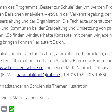
en des Programms „Besser zur Schule“ der ivm werden Pr
n Bereichen analysiert – etwa in der Verkehrsregelung, der
serziehung und der Organisation. Die Fachleute unterstütze
n und Kommunen bei der Erarbeitung und Umsetzung von p
n. „So finden wir dauerhafte Konzepte, mit denen wir jede n
 bringen können“, erläutert Baron.
ulen können sich für das Programm ab sofort anmelden, es 
osten. Informationen erhalten Schulen, Eltern und Kommune
ww.besserzurschule.de
und bei der MTK-Nahmobilitätsbeauf
 (E-Mail:
nahmobilitaet@mtk.org
, Tel. 06192- 205 1966).
ahrradständer an Schulen als Themenillustration
hweis: Main-Taunus-Kreis
book
Twitter
Email
WhatsApp