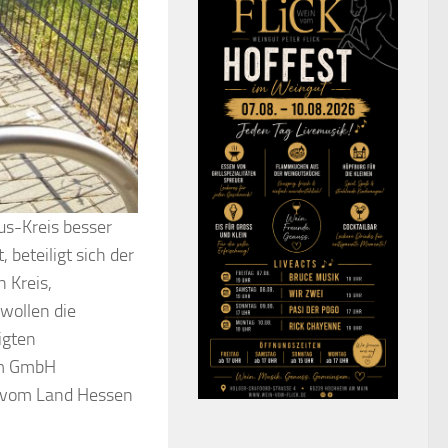
us-Kreis besser
beteiligt sich der
 Kreis,
wollen die
igten
vm GmbH
d vom Land Hessen