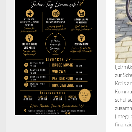
(jol/mt
zur Sch
Kreis a
Kommune
schulis
zusamme
(Integr
finanzi