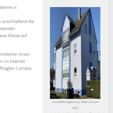
obleme in
n anschließend die
assenden
eue Klasse auf
entstehen ihnen
n im Internet
tragten Cornelia
Immobilienangebote zur Miete und zum
Kauf