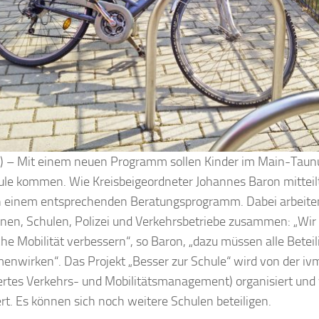
k) – Mit einem neuen Programm sollen Kinder im Main-Taun
ule kommen. Wie Kreisbeigeordneter Johannes Baron mitteilt, 
n einem entsprechenden Beratungsprogramm. Dabei arbeiten
n, Schulen, Polizei und Verkehrsbetriebe zusammen: „Wir 
che Mobilität verbessern“, so Baron, „dazu müssen alle Beteil
nwirken“. Das Projekt „Besser zur Schule“ wird von der i
iertes Verkehrs- und Mobilitätsmanagement) organisiert un
ert. Es können sich noch weitere Schulen beteiligen.