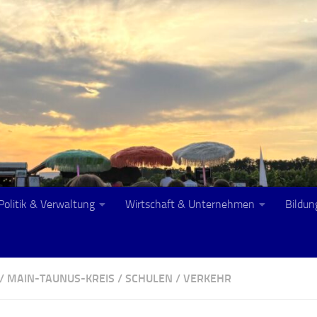
Politik & Verwaltung
Wirtschaft & Unternehmen
Bildun
/
MAIN-TAUNUS-KREIS
/
SCHULEN
/
VERKEHR