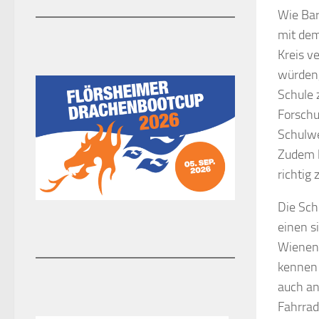
Wie Bar
mit dem
Kreis v
würden,
Schule 
Forschu
Schulwe
Zudem l
richtig 
Die Sch
einen s
Wienen.
kennen 
auch an
Fahrrad