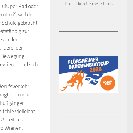
Bild klicken für mehr Infos
 Fuß, per Rad oder
ntaxi“, will der
r Schule gebracht
stständig zur
ssen der
ndere; der
r Bewegung.
tegrieren und sich
Berufsverkehr
ragte Cornelia
d Fußgänger
fehle vielleicht
 Anteil des
so Wienen.