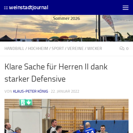
::: weinstadtjournal
Skip to content
Sommer 2026
HANDBALL
/
HOCHHEIM
/
SPORT
/
VEREINE
/
WICKER
0
Klare Sache für Herren II dank
starker Defensive
VON
KLAUS-PETER KÖNIG
·
22. JANUAR 2022