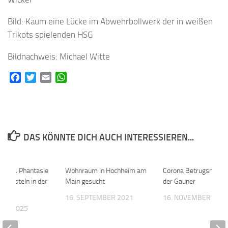
Bild: Kaum eine Lücke im Abwehrbollwerk der in weißen
Trikots spielenden HSG
Bildnachweis: Michael Witte
Facebook
Twitter
Email
WhatsApp
DAS KÖNNTE DICH AUCH INTERESSIEREN...
atten & Phantasie
Wohnraum in Hochheim am
0
Corona Betrugsmasc
er basteln in der
Main gesucht
der Gauner
mlung
16. SEPTEMBER 2021
16. NOVEMBER 202
BER 2025