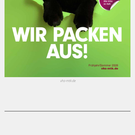
vhs-mtk.de