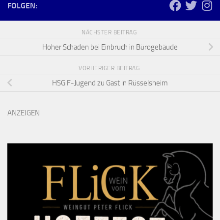
FOLGEN:
NÄCHSTER BEITRAG
Hoher Schaden bei Einbruch in Bürogebäude
VORHERIGER BEITRAG
HSG F-Jugend zu Gast in Rüsselsheim
ANZEIGEN