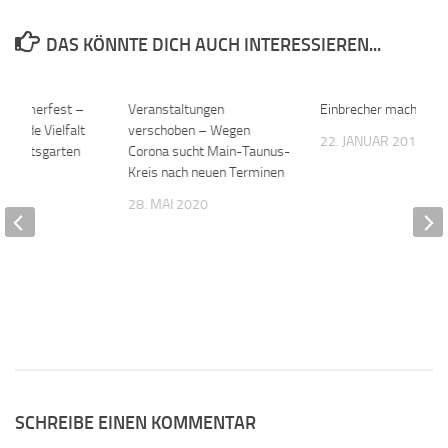
DAS KÖNNTE DICH AUCH INTERESSIEREN...
s Sommerfest –
0
Veranstaltungen
0
Einbrecher machen B
esunde Vielfalt
verschoben – Wegen
22. JANUAR 2019
schaftsgarten
Corona sucht Main-Taunus-
Kreis nach neuen Terminen
17
28. MAI 2020
SCHREIBE EINEN KOMMENTAR