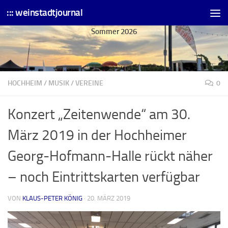
::: weinstadtjournal
Skip to content
Sommer 2026
HOCHHEIM
/
MUSIK
/
VEREINE
0
Konzert „Zeitenwende“ am 30.
März 2019 in der Hochheimer
Georg-Hofmann-Halle rückt näher
– noch Eintrittskarten verfügbar
VON
KLAUS-PETER KÖNIG
·
20. MÄRZ 2019