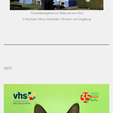
Immobilienangebote zur Miete und zum Kauf
in Hochheim, Mainz, Wiesbaden, Flörsheim und Umgebung
INFO