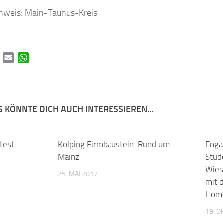
hweis: Main-Taunus-Kreis
book
Twitter
Email
WhatsApp
 KÖNNTE DICH AUCH INTERESSIEREN...
fest
0
Kolping Firmbaustein: Rund um
0
Enga
Mainz
Stud
Wies
25. MAI 2017
mit 
Hom
19. 