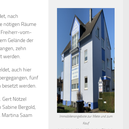
det, nach
ie nötigen Räume
 Freiherr-vom-
 dem Gelände der
gangen, zehn
zt werden.
det, auch hier
übergegangen, fünf
h besetzt werden.
r. Gert Nötzel
n Sabine Bergold,
g, Martina Saam
Immobilienangebote zur Miete und zum
Kauf