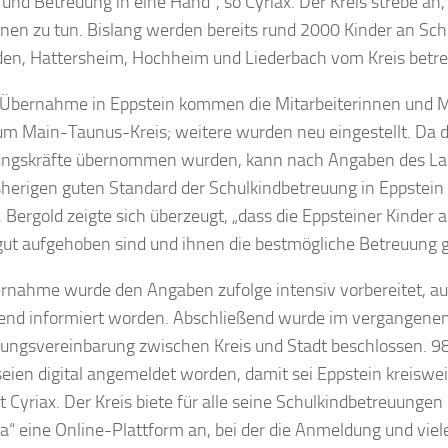
 und Betreuung in eine Hand“, so Cyriax. Der Kreis strebe an, 
n zu tun. Bislang werden bereits rund 2000 Kinder an Schu
en, Hattersheim, Hochheim und Liederbach vom Kreis betre
 Übernahme in Eppstein kommen die Mitarbeiterinnen und Mi
um Main-Taunus-Kreis; weitere wurden neu eingestellt. Da d
ngskräfte übernommen wurden, kann nach Angaben des Lan
sherigen guten Standard der Schulkindbetreuung in Eppstein 
“. Bergold zeigte sich überzeugt, „dass die Eppsteiner Kinder
gut aufgehoben sind und ihnen die bestmögliche Betreuung g
rnahme wurde den Angaben zufolge intensiv vorbereitet, auc
nd informiert worden. Abschließend wurde im vergangenen
ungsvereinbarung zwischen Kreis und Stadt beschlossen. 98
seien digital angemeldet worden, damit sei Eppstein kreisweit
rt Cyriax. Der Kreis biete für alle seine Schulkindbetreuungen
a“ eine Online-Plattform an, bei der die Anmeldung und viel