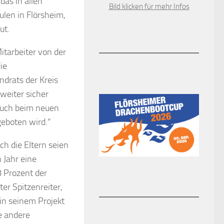
das in allen
Bild klicken für mehr Infos
len in Flörsheim,
ut.
tarbeiter von der
ie
drats der Kreis
weiter sicher
 auch beim neuen
eboten wird.“
h die Eltern seien
 Jahr eine
 Prozent der
er Spitzenreiter,
 in seinem Projekt
e andere