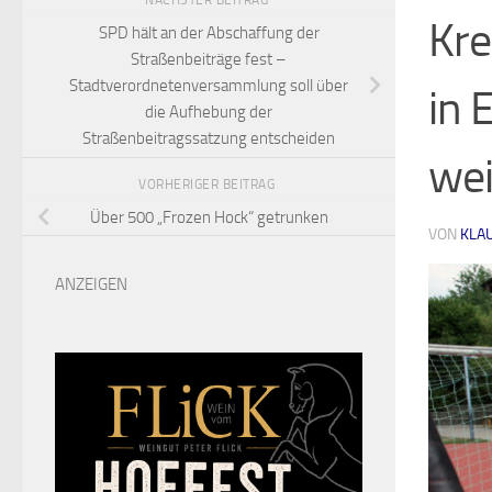
NÄCHSTER BEITRAG
Kre
SPD hält an der Abschaffung der
Straßenbeiträge fest –
Stadtverordnetenversammlung soll über
in 
die Aufhebung der
Straßenbeitragssatzung entscheiden
wei
VORHERIGER BEITRAG
Über 500 „Frozen Hock“ getrunken
VON
KLA
ANZEIGEN