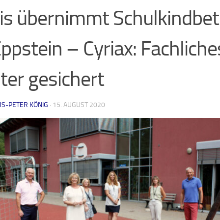
is übernimmt Schulkindbe
Eppstein – Cyriax: Fachlich
ter gesichert
US-PETER KÖNIG
·
15. AUGUST 2020