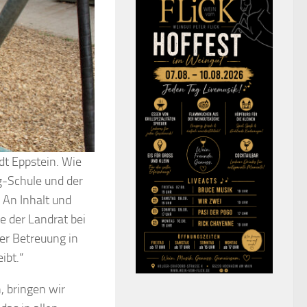
dt Eppstein. Wie
rg-Schule und der
An Inhalt und
e der Landrat bei
der Betreuung in
ibt.“
, bringen wir