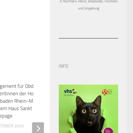
in Hochheim, Mainz, Wiesbaden, Flörsheim
und Umgebung
INFO
gement für Obdachlose –
0
entinnen der Hochschule
baden Rhein-Main entwickeln
dem Haus Sankt Martin eine
epage
OKTOBER 2020
Lernen auf kurzen Wegen