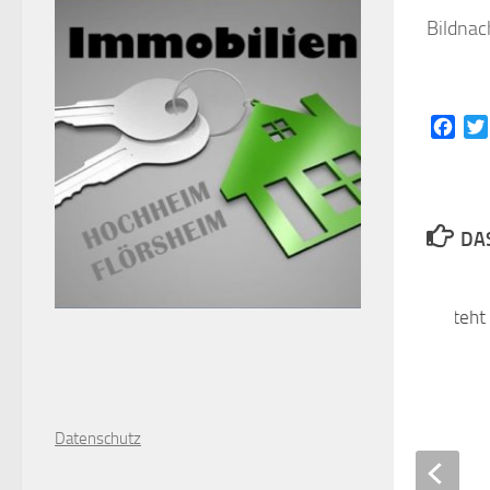
Bildnac
Face
DAS
Kreiswahlergebnis steht 
19. MÄRZ 2021
D
atenschutz