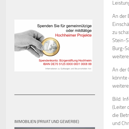
Leistun
An der 
Einschä
zu scha
Stein-S
Burg-Sc
weitere
An der 
könnte 
weitere
Bild: In
(Leiter
die Bet
IMMOBILIEN (PRIVAT UND GEWERBE)
und Chr