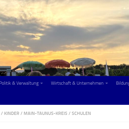
Politik & Verwaltung
Wirtschaft & Unternehmen
Bildun
/
KINDER
/
MAIN-TAUNUS-KREIS
/
SCHULEN