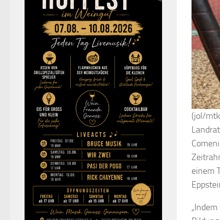
(jol/mt
Landrat
Comeniu
Zeitrah
einem T
Eppstei
„Indem 