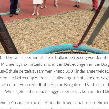
k) – Der Kreis übernimmt die Schulkindbetreuung von der Sta
 Michael Cyriax mitteilt, sind in den Betreuungen an der Bu
s-Schule derzeit zusammen knapp 350 Kinder angemeldet. 
men der Betreuung werde sich allerdings nichts ändern, sagt
reffen mit Erster Stadträtin Sabine Bergold und Vertretern 
n: „Wir segeln unter neuer Flagge, aber das Leben an Bord ble
wir in Absprache mit der Stadt die Trägerschaft übernehmen