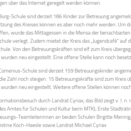
gen über das Internet geregelt werden können.
Burg-Schule sind derzeit 186 Kinder zur Betreuung angemel
tzung des Kreises können es aber noch mehr werden. Um d
ffen, wurde das Mittagessen in die Mensa der benachbarten
chule verlegt. Zudem mietet der Kreis das „Jugendcafé“ auf
hule. Von den Betreuungskräften sind elf zum Kreis überge
 wurden neu eingestellt. Eine offene Stelle kann noch beset
Comenius-Schule sind derzeit 159 Betreuungskinder angemel
die Zahl noch steigen. 15 Betreuungskräfte sind zum Kreis 
 wurden neu eingestellt. Weitere offene Stellen können noc
formationsbesuch durch Landrat Cyriax; das Bild zeigt v. l. n. 
 des Amtes für Schulen und Kultur beim MTK), Erste Stadträti
reuungs-Teamleiterinnen an beiden Schulen Brigitte Menni
istine Koch-Haesle sowie Landrat Michael Cyriax