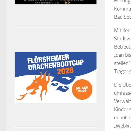
Bildung
Kommune
Bad Sod
Mit der
Stadt z
Betreuu
„den bi
stellen
Träger 
Die Übe
umfasse
Verwalt
Kinder 
erläute
„Webkit