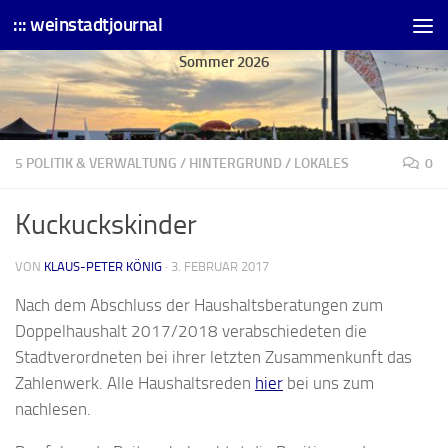
::: weinstadtjournal
Skip to content
Sommer 2026
5 POLITIK & VERWALTUNG
/
HINTERGRUND
/
LOKALES
0
Kuckuckskinder
VON
KLAUS-PETER KÖNIG
·
3. FEBRUAR 2017
Nach dem Abschluss der Haushaltsberatungen zum
Doppelhaushalt 2017/2018 verabschiedeten die
Stadtverordneten bei ihrer letzten Zusammenkunft das
Zahlenwerk. Alle Haushaltsreden
hier
bei uns zum
nachlesen.