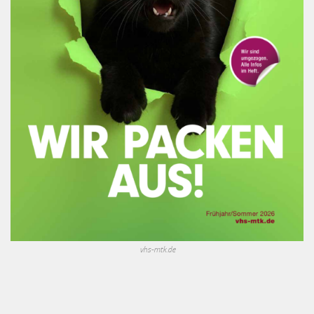
vhs-mtk.de