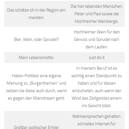
Die hier lebenden Menschen,
Das schätze ich in der Region am
Peter und Paul sowie die
meisten:
Hochheimer Weinberge.
Hochheimer Wein für den
Bier, Wein, oder Sprudel?
Genuss und Sprudel nach
dem Laufen.
Mein Lebensmotto:
Just do it
In meinem Beruf ist es
Haben Politiker eine eigene
wichtig einen Standpunkt zu
Meinung zu „Bürgerthemen“ und
haben und für diesen
setzen sie diese auch durch, wenn
einzutreten, auch wenn der
es gegen den Mainstream geht:
Wind des Zeitgeistes einem
ins Gesicht bläst.
Wahlversprechen gehalten:
schnelles Internet für
Größter politischer Erfolg: