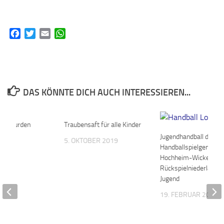
Facebook
Twitter
Email
WhatsApp
DAS KÖNNTE DICH AUCH INTERESSIEREN...
nke wurden
0
Traubensaft für alle Kinder
0
Jugendhandball der
5. OKTOBER 2019
Handballspielgemeins
021
Hochheim-Wicker –
Rückspielniederlage d
Jugend
19. FEBRUAR 2022