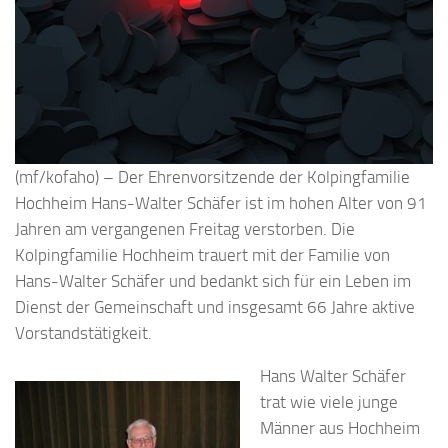
(mf/kofaho) – Der Ehrenvorsitzende der Kolpingfamilie
Hochheim Hans-Walter Schäfer ist im hohen Alter von 91
Jahren am vergangenen Freitag verstorben. Die
Kolpingfamilie Hochheim trauert mit der Familie von
Hans-Walter Schäfer und bedankt sich für ein Leben im
Dienst der Gemeinschaft und insgesamt 66 Jahre aktive
Vorstandstätigkeit.
Hans Walter Schäfer
trat wie viele junge
Männer aus Hochheim