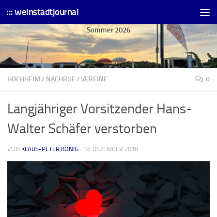
::: weinstadtjournal
Skip to content
Sommer 2026
HOCHHEIM
/
NACHRUF
/
VEREINE
0
Langjähriger Vorsitzender Hans-
Walter Schäfer verstorben
VON
KLAUS-PETER KÖNIG
·
18. DEZEMBER 2018