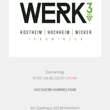
Donnerstag
07.05. | 04.06. | 02.07. |
06.08.
HOCHHEIM HUMMELPARK
Am Daubhaus, 65239 Hochheim