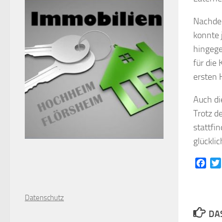
Nachdem
konnte 
hingege
für die
ersten
Auch di
Trotz d
stattfi
glückli
Face
D
atenschutz
DAS