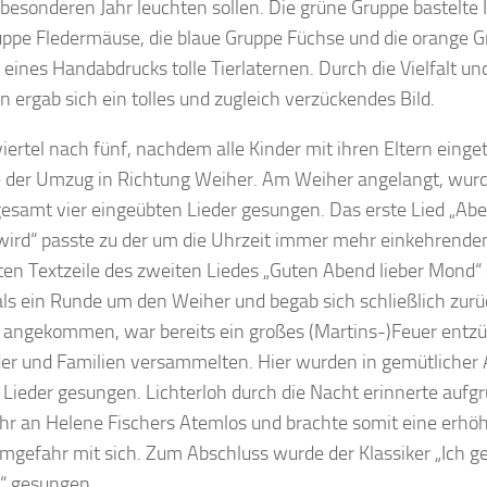
besonderen Jahr leuchten sollen. Die grüne Gruppe bastelte I
uppe Fledermäuse, die blaue Gruppe Füchse und die orange G
 eines Handabdrucks tolle Tierlaternen. Durch die Vielfalt und
n ergab sich ein tolles und zugleich verzückendes Bild.
iertel nach fünf, nachdem alle Kinder mit ihren Eltern einge
e der Umzug in Richtung Weiher. Am Weiher angelangt, wurd
gesamt vier eingeübten Lieder gesungen. Das erste Lied „Ab
wird“ passte zu der um die Uhrzeit immer mehr einkehrende
zten Textzeile des zweiten Liedes „Guten Abend lieber Mond
s ein Runde um den Weiher und begab sich schließlich zurück 
a angekommen, war bereits ein großes (Martins-)Feuer entzü
der und Familien versammelten. Hier wurden in gemütliche
 Lieder gesungen. Lichterloh durch die Nacht erinnerte aufg
hr an Helene Fischers Atemlos und brachte somit eine erhö
gefahr mit sich. Zum Abschluss wurde der Klassiker „Ich g
“ gesungen.