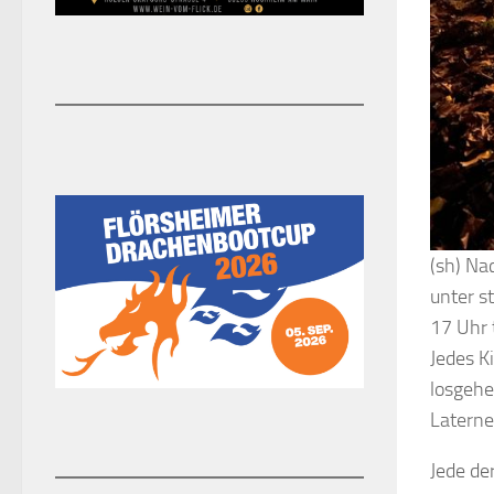
(sh) Na
unter s
17 Uhr 
Jedes K
losgehe
Laterne
Jede de