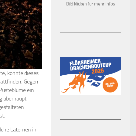
Bild klicken für mehr Infos
te, konnte dieses
attfinden. Gegen
 Pusteblume ein.
ug überhaupt
gestalteten
st.
lche Laternen in