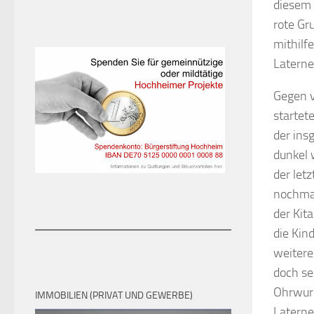
diesem 
rote Gr
mithilfe
Laterne
Gegen v
startet
der ins
dunkel 
der let
nochmal
der Kit
die Kin
weitere
doch se
Ohrwurm
IMMOBILIEN (PRIVAT UND GEWERBE)
Laterne