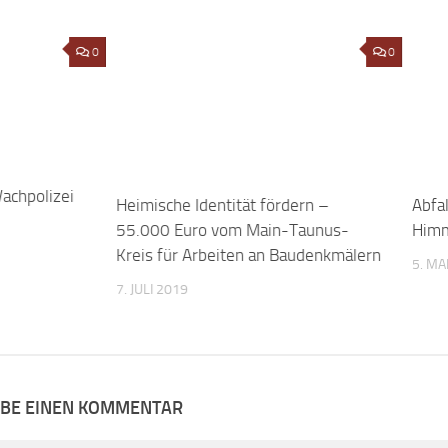
achpolizei
0
Heimische Identität fördern –
0
Abfa
55.000 Euro vom Main-Taunus-
Himm
Kreis für Arbeiten an Baudenkmälern
5. MA
7. JULI 2019
IBE EINEN KOMMENTAR