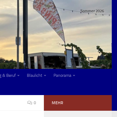
Sommer 2026
g & Beruf
Blaulicht
Panorama
0
MEHR