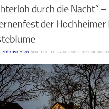
chterloh durch die Nacht“ –
ernenfest der Hochheimer 
steblume
XANDER HARTMANN
· VERÖFFENTLICHT
24. NOVEMBER 2021
· AKTUALISI