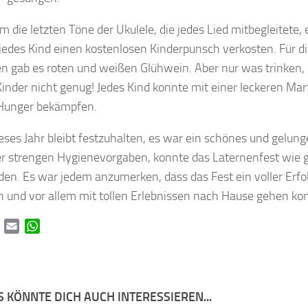
 die letzten Töne der Ukulele, die jedes Lied mitbegleitete,
jedes Kind einen kostenlosen Kinderpunsch verkosten. Für 
n gab es roten und weißen Glühwein. Aber nur was trinken, 
 Kinder nicht genug! Jedes Kind konnte mit einer leckeren Mar
 Hunger bekämpfen.
eses Jahr bleibt festzuhalten, es war ein schönes und gelun
er strengen Hygienevorgaben, konnte das Laternenfest wie 
nden. Es war jedem anzumerken, dass das Fest ein voller Erfo
ch und vor allem mit tollen Erlebnissen nach Hause gehen ko
book
Twitter
Email
WhatsApp
 KÖNNTE DICH AUCH INTERESSIEREN...