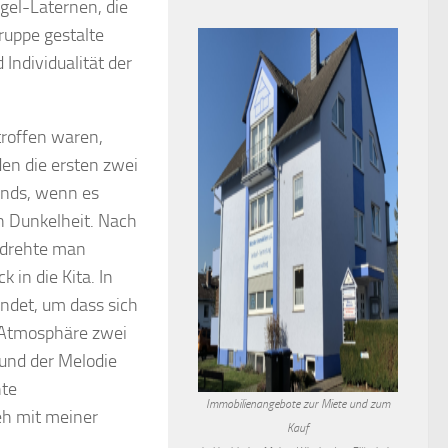
gel-Laternen, die
ruppe gestalte
 Individualität der
troffen waren,
en die ersten zwei
ends, wenn es
n Dunkelheit. Nach
“ drehte man
in die Kita. In
ndet, um dass sich
r Atmosphäre zwei
rund der Melodie
hte
Immobilienangebote zur Miete und zum
eh mit meiner
Kauf