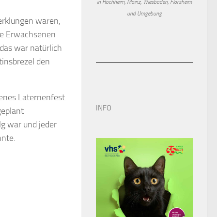
in Hochheim, Mainz, Wiesbaden, Flörsheim
und Umgebung
 erklungen waren,
die Erwachsenen
das war natürlich
tinsbrezel den
genes Laternenfest.
INFO
geplant
lg war und jeder
nnte.