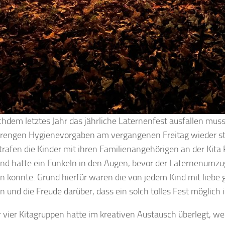
chdem letztes Jahr das jährliche Laternenfest ausfallen muss
trengen Hygienevorgaben am vergangenen Freitag wieder st
trafen die Kinder mit ihren Familienangehörigen an der Kita
ind hatte ein Funkeln in den Augen, bevor der Laternenumz
n konnte. Grund hierfür waren die von jedem Kind mit liebe 
n und die Freude darüber, dass ein solch tolles Fest möglich i
r vier Kitagruppen hatte im kreativen Austausch überlegt, we