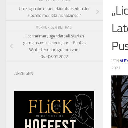
NÄCHSTER BEITRAG
„Li
Umzug in die neuen Räumlichkeiten der
Hochheimer Kita „Schatzinsel“
Lat
VORHERIGER BEITRAG
Hochheimer Jugendarbeit starten
Pu
gemeinsam ins neue Jahr – Buntes
Winterferienprogramm vom
04.-06.01.2022
VON
ALE
2021
ANZEIGEN