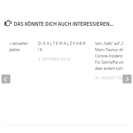
DAS KÖNNTE DICH AUCH INTERESSIEREN...
nen zur aktuellen
0
D I E A L T E M A L Z F A B R
0
Von „Gelb“ auf „Orang
r Kitaplätze
I K
Main-Taunus-Kreis –
Corona-Inzidenz über
2020
3. OKTOBER 2019
Für Geimpfte und Ge
aber ändert sich fast 
24. AUGUST 2021