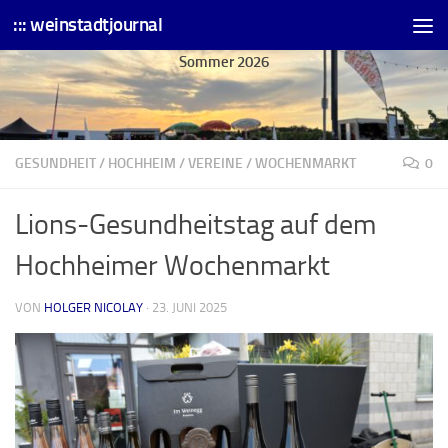
::: weinstadtjournal
Skip to content
Sommer 2026
GESUNDHEIT
/
HOCHHEIM
/
VEREINE
/
WOCHENMARKT
0
Lions-Gesundheitstag auf dem
Hochheimer Wochenmarkt
VON
HOLGER NICOLAY
·
23. JUNI 2025