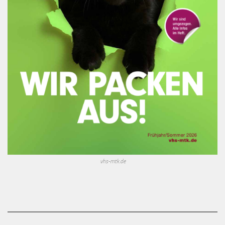
vhs-mtk.de