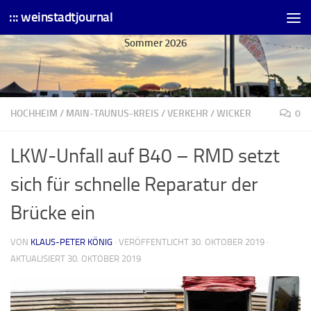
::: weinstadtjournal
Skip to content
Sommer 2026
HOCHHEIM
/
MAIN-TAUNUS-KREIS
/
VERKEHR
/
WICKER
0
LKW-Unfall auf B40 – RMD setzt
sich für schnelle Reparatur der
Brücke ein
VON
KLAUS-PETER KÖNIG
· VERÖFFENTLICHT
30. OKTOBER 2019
·
AKTUALISIERT
30. OKTOBER 2019