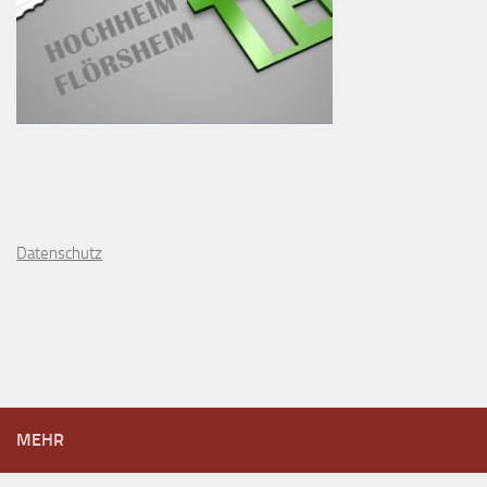
D
atenschutz
MEHR