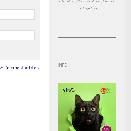
in Hochheim, Mainz, Wiesbaden, Flörsheim
und Umgebung
INFO
eine Kommentardaten