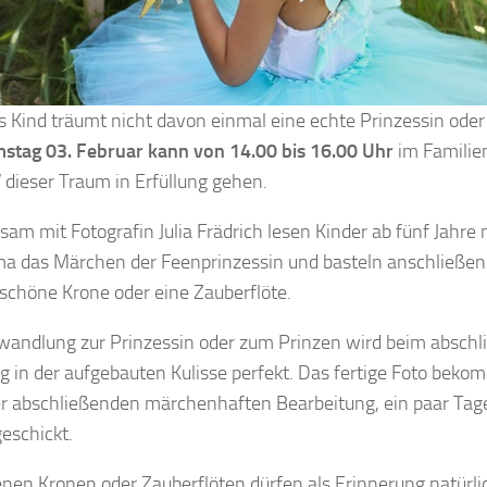
 Kind träumt nicht davon einmal eine echte Prinzessin oder 
stag 03. Februar kann von 14.00 bis 16.00 Uhr
im Famili
V dieser Traum in Erfüllung gehen.
am mit Fotografin Julia Frädrich lesen Kinder ab fünf Jahr
a das Märchen der Feenprinzessin und basteln anschließen
chöne Krone oder eine Zauberflöte.
wandlung zur Prinzessin oder zum Prinzen wird beim absch
g in der aufgebauten Kulisse perfekt. Das fertige Foto bekom
r abschließenden märchenhaften Bearbeitung, ein paar Tag
eschickt.
enen Kronen oder Zauberflöten dürfen als Erinnerung natürl