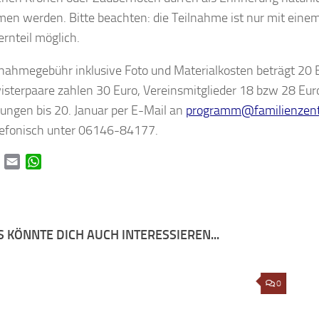
n werden. Bitte beachten: die Teilnahme ist nur mit einem
ernteil möglich.
lnahmegebühr inklusive Foto und Materialkosten beträgt 20 E
sterpaare zahlen 30 Euro, Vereinsmitglieder 18 bzw 28 Euro
ngen bis 20. Januar per E-Mail an
programm@familienzen
lefonisch unter 06146-84177.
book
Twitter
Email
WhatsApp
 KÖNNTE DICH AUCH INTERESSIEREN...
garten
REWE unterstützt Familienzentrum
0
Cari
Mamma mia e. V.
ehre