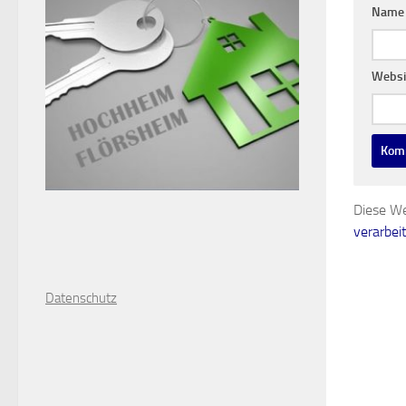
Nam
Websi
Diese We
verarbei
D
atenschutz