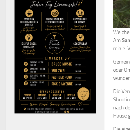
Welches
Am
Sam
mia e. 
Gemeins
oder Om
wunders
Die Ver
Shootin
nach de
Hause g
Die eig