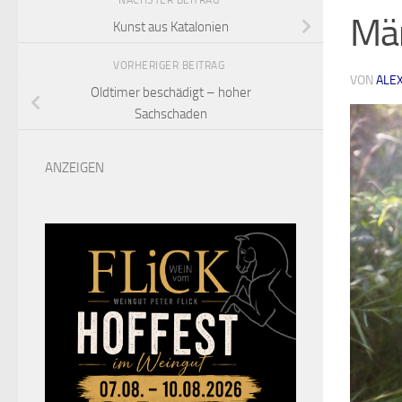
NÄCHSTER BEITRAG
Mär
Kunst aus Katalonien
VORHERIGER BEITRAG
VON
ALE
Oldtimer beschädigt – hoher
Sachschaden
ANZEIGEN