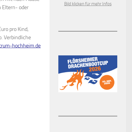
Bild klicken für mehr Infos
 Eltern- oder
uro pro Kind,
. Verbindliche
trum-hochheim.de
tas Main-Taunus sucht
0
namtliche Betreuer – Angebot