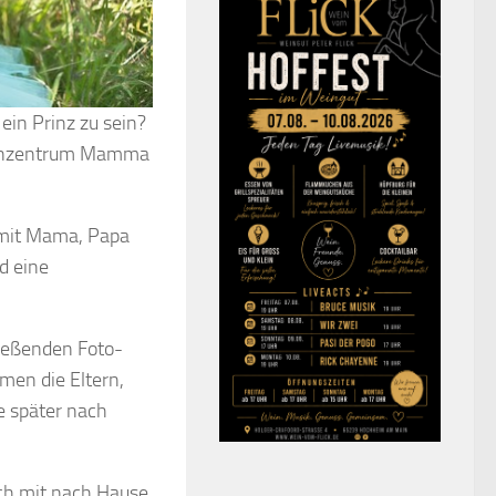
ein Prinz zu sein?
enzentrum Mamma
e mit Mama, Papa
d eine
ließenden Foto-
men die Eltern,
e später nach
ich mit nach Hause