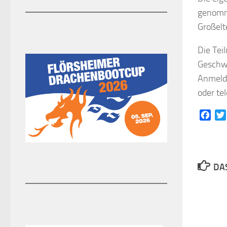
genomme
Großelt
Die Tei
Geschwi
Anmeldu
oder te
Face
DAS
Schwimmkurse im Ideen
17. MÄRZ 2026