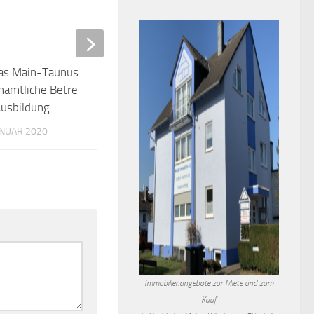
Ausbildung
ANUAR 2020
„Pusteblümchen“ in Velte
Weinberg
4. OKTOBER 2017
Immobilienangebote zur Miete und zum
Kauf