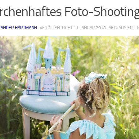
chenhaftes Foto-Shootin
XANDER HARTMANN
· VERÖFFENTLICHT
11. JANUAR 2018
· AKTUALISIERT
1