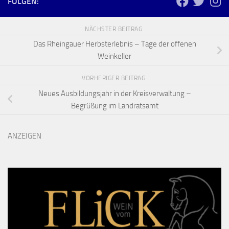
FOLGEN:
NÄCHSTER BEITRAG
Das Rheingauer Herbsterlebnis – Tage der offenen
Weinkeller
VORHERIGER BEITRAG
Neues Ausbildungsjahr in der Kreisverwaltung –
Begrüßung im Landratsamt
ANZEIGEN