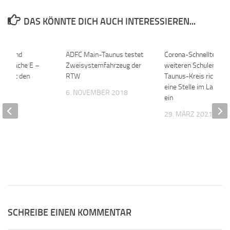
DAS KÖNNTE DICH AUCH INTERESSIEREN...
rung und
0
ADFC Main-Taunus testet
0
Corona-Schnelltests 
der Fläche E –
Zweisystemfahrzeug der
weiteren Schulen – M
nt mit den
RTW
Taunus-Kreis richtet 
eine Stelle im Landra
6. NOVEMBER 2018
ein
021
29. MÄRZ 2021
SCHREIBE EINEN KOMMENTAR