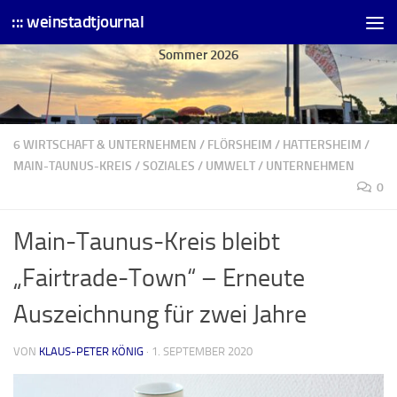
::: weinstadtjournal
Skip to content
Sommer 2026
6 WIRTSCHAFT & UNTERNEHMEN
/
FLÖRSHEIM
/
HATTERSHEIM
/
MAIN-TAUNUS-KREIS
/
SOZIALES
/
UMWELT
/
UNTERNEHMEN
0
Main-Taunus-Kreis bleibt
„Fairtrade-Town“ – Erneute
Auszeichnung für zwei Jahre
VON
KLAUS-PETER KÖNIG
·
1. SEPTEMBER 2020