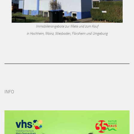
Immobilienangebote zur Miete und zum Kauf
in Hochheim, Mainz, Wiesbaden, Flörsheim und Umgebung
INFO