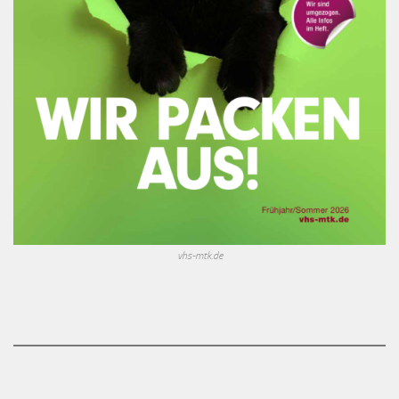
vhs-mtk.de