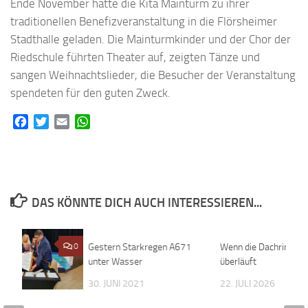
Ende November hatte die Kita Mainturm zu ihrer
traditionellen Benefizveranstaltung in die Flörsheimer
Stadthalle geladen. Die Mainturmkinder und der Chor der
Riedschule führten Theater auf, zeigten Tänze und
sangen Weihnachtslieder, die Besucher der Veranstaltung
spendeten für den guten Zweck.
Facebook
Twitter
Email
WhatsApp
DAS KÖNNTE DICH AUCH INTERESSIEREN...
0
Gestern Starkregen A671
0
Wenn die Dachrinne
unter Wasser
überläuft
30. JUNI 2021
22. JULI 2026