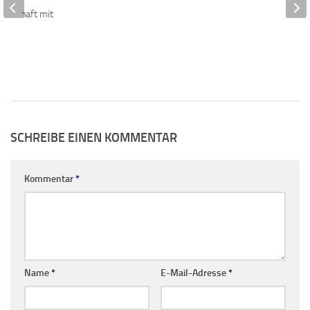
nerschaft mit
iert
22
SCHREIBE EINEN KOMMENTAR
Kommentar
*
Name
*
E-Mail-Adresse
*