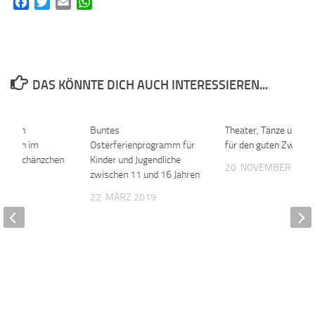
Facebook
Twitter
Email
WhatsApp
DAS KÖNNTE DICH AUCH INTERESSIEREN...
ng von
0
Buntes
0
Theater, Tänze und Li
tücken im
Osterferienprogramm für
für den guten Zweck
iet „Schänzchen
Kinder und Jugendliche
20. NOVEMBER 201
zwischen 11 und 16 Jahren
 2017
22. MÄRZ 2019