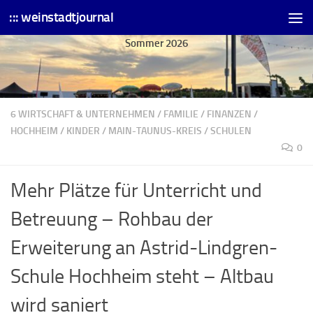
::: weinstadtjournal
Skip to content
Sommer 2026
6 WIRTSCHAFT & UNTERNEHMEN
/
FAMILIE
/
FINANZEN
/
HOCHHEIM
/
KINDER
/
MAIN-TAUNUS-KREIS
/
SCHULEN
0
Mehr Plätze für Unterricht und
Betreuung – Rohbau der
Erweiterung an Astrid-Lindgren-
Schule Hochheim steht – Altbau
wird saniert