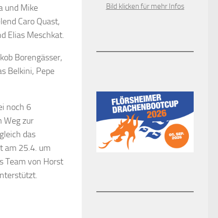
Bild klicken für mehr Infos
ja und Mike
elend Caro Quast,
nd Elias Meschkat.
akob Borengässer,
s Belkini, Pepe
ei noch 6
m Weg zur
gleich das
t am 25.4. um
as Team von Horst
terstützt.