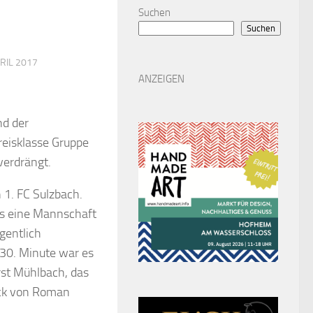
Suchen
Suchen
PRIL 2017
ANZEIGEN
nd der
Kreisklasse Gruppe
verdrängt.
1. FC Sulzbach.
gs eine Mannschaft
gentlich
 30. Minute war es
rst Mühlbach, das
pack von Roman