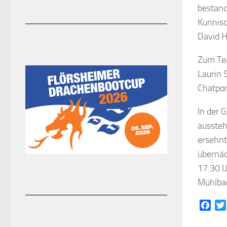
bestand
Kunnisc
David H
Zum Tea
Laurin 
Chatpon
In der 
aussteh
ersehnt
übernäc
17.30 U
Mühlbac
Face