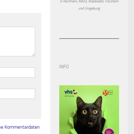
in Hochheim, Mainz, Wiesbaden, Flörsheim
und Umgebung
INFO
eine Kommentardaten