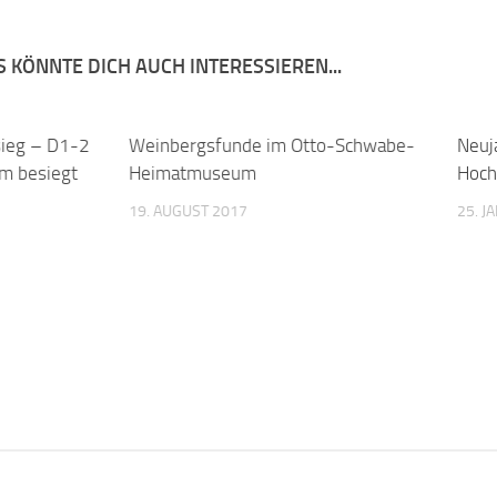
 KÖNNTE DICH AUCH INTERESSIEREN...
sieg – D1-2
0
Weinbergsfunde im Otto-Schwabe-
0
Neuj
m besiegt
Heimatmuseum
Hoch
19. AUGUST 2017
25. J