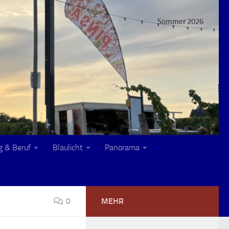
Sommer 2026
g & Beruf
Blaulicht
Panorama
0
MEHR