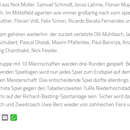
 aus Nick Müller, Samuel Schmidt, Jonas Lahme, Florian Mu
h. Im Mittelfeld agierten wie immer großartig nach vorn spi
üther, Florian Voß, Felix Simon, Ricardo Barata Fernandes u
m gehören weiterhin: der zurzeit verletzte Olli Mühlbach, J
Schubert, Pascal Olszak, Maxim Pfafentev, Paul Baninza, Ana
g Chanthakit, Nick Fessler.
Gruppe mit 10 Mannschaften werden drei Runden gespielt. B
enden Spieltagen wird nun jedes Spiel zum Endspiel auf de
en Meisterschaft. Das entscheidende Spiel dürfte allerdings 
hste Spiel gegen den Tabellenzweiten TuRa Niederhöchstad
hr auf der Richard-Basting-Sportanlage sein. Sicher wird d
h und Zweitcoach Uwe Berz wieder von zahlreichen Fans un
book
Twitter
Email
WhatsApp