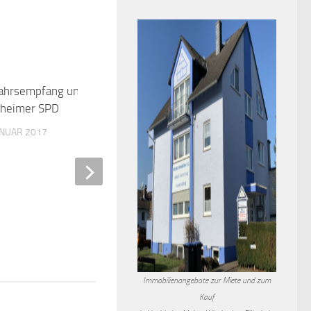
ahrsempfang und Ehrungen der
0
heimer SPD
ANUAR 2017
Auseinandersetzung auf 
Feldweg endet im Kranke
8. NOVEMBER 2017
Immobilienangebote zur Miete und zum
Kauf