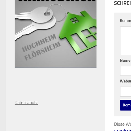
SCHRE
Komm
Nam
Websi
D
atenschutz
Diese We