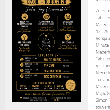
Zu Haus
Tabelle
Maier t
12., 25
Vorspru
Minute 
Niederh
Tabelle
resulti
Niederh
Torsch
Maier u
Muja, (
Simon (
souverä