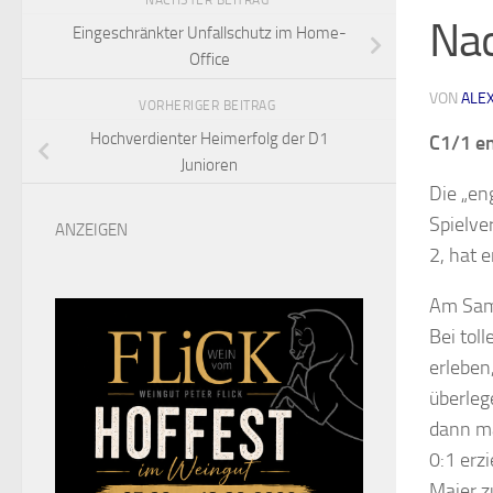
NÄCHSTER BEITRAG
Nac
Eingeschränkter Unfallschutz im Home-
Office
VON
ALE
VORHERIGER BEITRAG
Hochverdienter Heimerfolg der D1
C1/1 en
Junioren
Die „en
Spielve
ANZEIGEN
2, hat 
Am Sams
Bei tol
erleben
überleg
dann ma
0:1 erz
Maier z