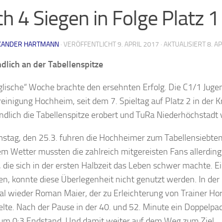
h 4 Siegen in Folge Platz 1
XANDER HARTMANN
· VERÖFFENTLICHT
9. APRIL 2017
· AKTUALISIERT
8. A
dlich an der Tabellenspitze
glische“ Woche brachte den ersehnten Erfolg. Die C1/1 Juge
reinigung Hochheim, seit dem 7. Spieltag auf Platz 2 in der 
endlich die Tabellenspitze erobert und TuRa Niederhöchstadt 
tag, den 25.3. fuhren die Hochheimer zum Tabellensiebten 
lem Wetter mussten die zahlreich mitgereisten Fans allerdin
, die sich in der ersten Halbzeit das Leben schwer machte. Ei
en, konnte diese Überlegenheit nicht genutzt werden. In der
l wieder Roman Maier, der zu Erleichterung von Trainer Ho
ielte. Nach der Pause in der 40. und 52. Minute ein Doppel
um 0:3 Endstand. Und damit weiter auf dem Weg zum Ziel.