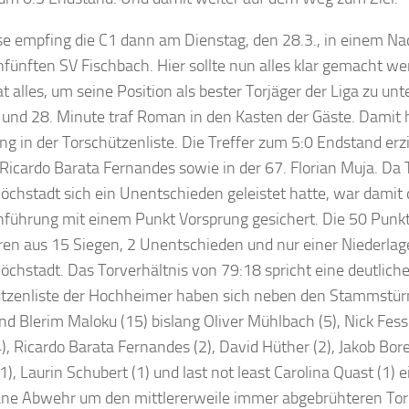
e empfing die C1 dann am Dienstag, den 28.3., in einem Na
nfünften SV Fischbach. Hier sollte nun alles klar gemacht 
at alles, um seine Position als bester Torjäger der Liga zu un
. und 28. Minute traf Roman in den Kasten der Gäste. Damit
ng in der Torschützenliste. Die Treffer zum 5:0 Endstand erzi
Ricardo Barata Fernandes sowie in der 67. Florian Muja. Da
öchstadt sich ein Unentschieden geleistet hatte, war damit 
nführung mit einem Punkt Vorsprung gesichert. Die 50 Pun
eren aus 15 Siegen, 2 Unentschieden und nur einer Niederla
öchstadt. Das Torverhältnis von 79:18 spricht eine deutliche
ützenliste der Hochheimer haben sich neben den Stammst
nd Blerim Maloku (15) bislang Oliver Mühlbach (5), Nick Fessle
4), Ricardo Barata Fernandes (2), David Hüther (2), Jakob Bore
1), Laurin Schubert (1) und last not least Carolina Quast (1) 
ne Abwehr um den mittlererweile immer abgebrühteren Tor