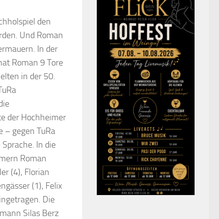
chholspiel den
werden. Und Roman
termauern. In der
 hat Roman 9 Tore
elten in der 50.
 TuRa
die
kte der Hochheimer
ge – gegen TuRa
 Sprache. In die
ürmern Roman
r (4), Florian
ngässer (1), Felix
eingetragen. Die
mann Silas Berz