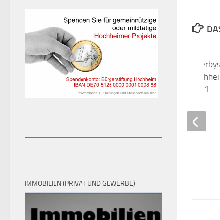
DAS
Harter Kampf für Derby
Team der Spvgg Hochhei
DJK Flörsheim mit 3:1
6. SEPTEMBER 2018
IMMOBILIEN (PRIVAT UND GEWERBE)