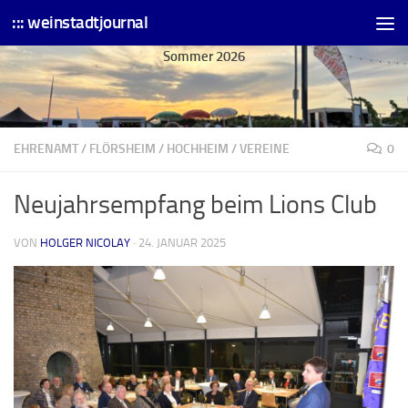
::: weinstadtjournal
Skip to content
Sommer 2026
EHRENAMT
/
FLÖRSHEIM
/
HOCHHEIM
/
VEREINE
0
Neujahrsempfang beim Lions Club
VON
HOLGER NICOLAY
·
24. JANUAR 2025