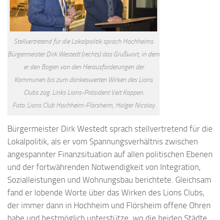
Stellvertretend für die Lokalpolitik sprach Hochheims
Bürgermeister Dirk Westedt (rechts) das Grußwort, in dem
er den Bogen von den Herausforderungen der
Kommunen bis zum dankeswerten Wirken des Lions
Clubs zog. Links Lions-Präsident Veit Kappen.
Foto: Lions Club Hochheim-Flörsheim, Holger Nicolay
Bürgermeister Dirk Westedt sprach stellvertretend für die
Lokalpolitik, als er vom Spannungsverhältnis zwischen
angespannter Finanzsituation auf allen politischen Ebenen
und der fortwährenden Notwendigkeit von Integration,
Sozialleistungen und Wohnungsbau berichtete. Gleichsam
fand er lobende Worte über das Wirken des Lions Clubs,
der immer dann in Hochheim und Flörsheim offene Ohren
habe und bestmöglich unterstütze, wo die beiden Städte