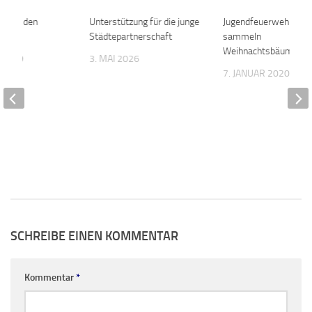
ty in den
0
Unterstützung für die junge
Jugendfeuerwehren
n
Städtepartnerschaft
sammeln
Weihnachtsbäume ei
 2019
3. MAI 2026
7. JANUAR 2020
SCHREIBE EINEN KOMMENTAR
Kommentar
*