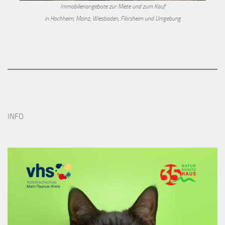
Immobilienangebote zur Miete und zum Kauf
in Hochheim, Mainz, Wiesbaden, Flörsheim und Umgebung
INFO