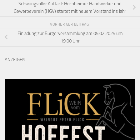
Schwungvoller Auftakt: Hochheimer Handwerker und
Gewerbeverein (HGV) startet mit neuem Vorstand ins Jahr
VORHERIGER BEITRAG
Einladung zur Bürgerversammlung am 05.02.2025 um
19:00 Uhr
ANZEIGEN