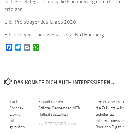
in dieser Kategorie muss die Nominierung durch Dritte
erfolgen.
Bild: Preisträger des Jahres 2020
Bildnachweis: Taunus Sparkasse Bad Homburg
Facebook
Twitter
Email
WhatsApp
DAS KÖNNTE DICH AUCH INTERESSIEREN...
et sich auf
0
Einwohner der
0
Technische Infrastrukt
vor – Corona-
Städte/Gemeinden MTK
die Zukunft – Kreis lä
bulanz wird
Halbjahreszahlen
Schulen zu
chulkind-
Informationsveransta
15. DEZEMBER 2018
ng angelaufen
über den Digitalpakt e