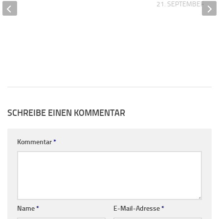
 2020
21. SEPTEMBER 201
SCHREIBE EINEN KOMMENTAR
Kommentar
*
Name
*
E-Mail-Adresse
*