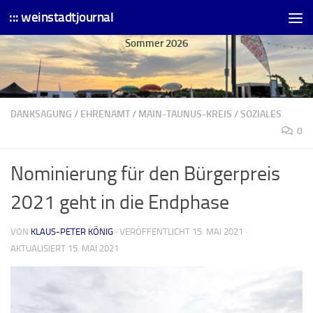
::: weinstadtjournal
Skip to content
Sommer 2026
DANKSAGUNG
/
EHRENAMT
/
MAIN-TAUNUS-KREIS
/
SOZIALES
0
Nominierung für den Bürgerpreis
2021 geht in die Endphase
VON
KLAUS-PETER KÖNIG
· VERÖFFENTLICHT
15. MAI 2021
·
AKTUALISIERT
15. MAI 2021