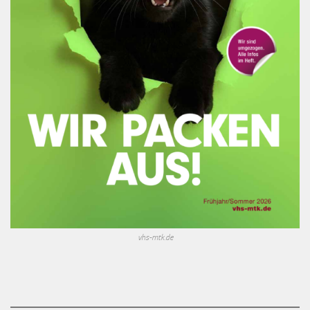
vhs-mtk.de