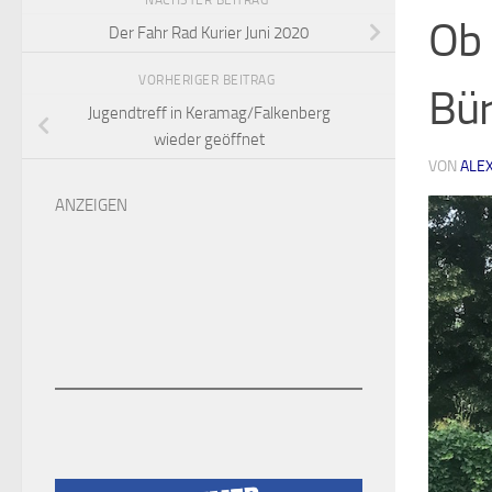
NÄCHSTER BEITRAG
Ob 
Der Fahr Rad Kurier Juni 2020
VORHERIGER BEITRAG
Bür
Jugendtreff in Keramag/Falkenberg
wieder geöffnet
VON
ALE
ANZEIGEN