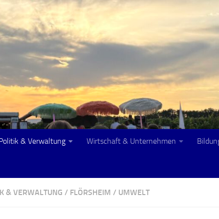
Politik & Verwaltung
Wirtschaft & Unternehmen
Bildun
TIK & VERWALTUNG
/
FLÖRSHEIM
/
UMWELT