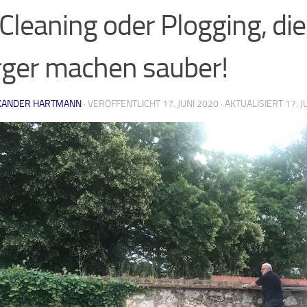
Cleaning oder Plogging, die
ger machen sauber!
XANDER HARTMANN
· VERÖFFENTLICHT
17. JUNI 2020
· AKTUALISIERT
17. J