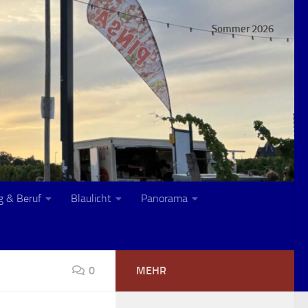
Sommer 2026
g & Beruf
Blaulicht
Panorama
0
MEHR