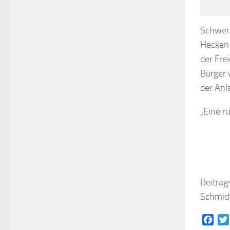
Schwerp
Hecken 
der Fre
Bürger 
der Anl
„Eine r
Beitrag
Schmidt
Face