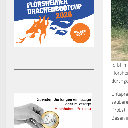
(dfb) I
Flörshe
durchge
Entspre
saubere
Probst,
Besen i