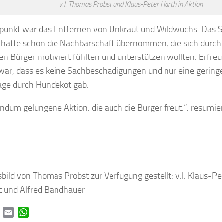
v.l. Thomas Probst und Klaus-Peter Harth in Aktion
unkt war das Entfernen von Unkraut und Wildwuchs. Das 
hatte schon die Nachbarschaft übernommen, die sich durch
ien Bürger motiviert fühlten und unterstützen wollten. Erfreul
war, dass es keine Sachbeschädigungen und nur eine gerin
age durch Hundekot gab.
undum gelungene Aktion, die auch die Bürger freut.“, resümi
sbild von Thomas Probst zur Verfügung gestellt: v.l. Klaus-Pe
 und Alfred Bandhauer
book
Twitter
Email
WhatsApp