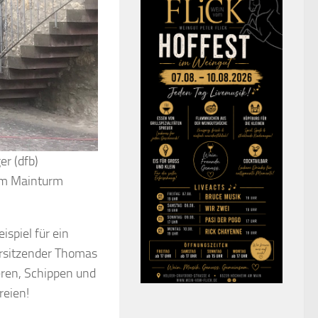
er (dfb)
um Mainturm
spiel für ein
orsitzender Thomas
eren, Schippen und
reien!