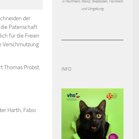
in Hochheim, Mainz, Wiesbaden, Flörsheim
und Umgebung
Schneiden der
 die Patenschaft
ich für die Freien
ge Verschmutzung
ert Thomas Probst.
INFO
ter Harth, Fabio