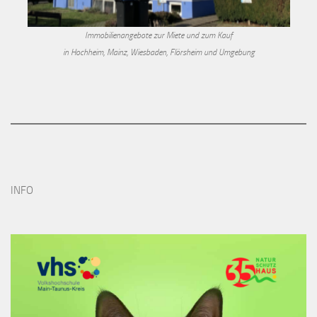
Immobilienangebote zur Miete und zum Kauf
in Hochheim, Mainz, Wiesbaden, Flörsheim und Umgebung
INFO