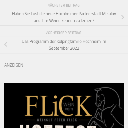
NÄCHSTER BEITRAG
Haben Sie Lust die neue Hochheimer Partnerstadt Mikulov
und ihre Weine kennen zu lernen?
VORHERIGER BEITRAG
Das Programm der Kolpingfamilie Hochheim im
September 2022
ANZEIGEN