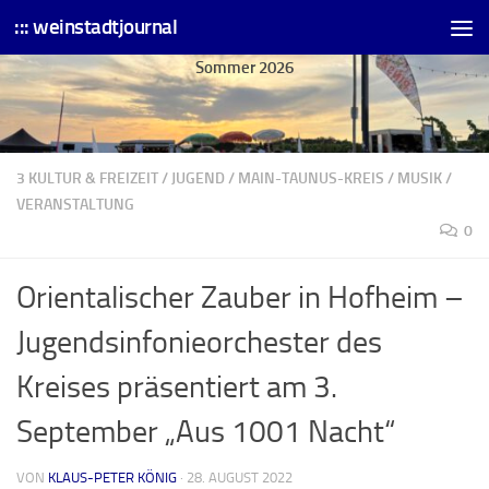
::: weinstadtjournal
Skip to content
Sommer 2026
3 KULTUR & FREIZEIT
/
JUGEND
/
MAIN-TAUNUS-KREIS
/
MUSIK
/
VERANSTALTUNG
0
Orientalischer Zauber in Hofheim –
Jugendsinfonieorchester des
Kreises präsentiert am 3.
September „Aus 1001 Nacht“
VON
KLAUS-PETER KÖNIG
·
28. AUGUST 2022