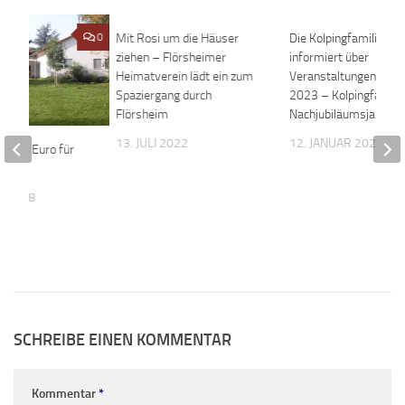
0
Mit Rosi um die Häuser
0
Die Kolpingfamilie
ziehen – Flörsheimer
informiert über
Heimatverein lädt ein zum
Veranstaltungen im J
Spaziergang durch
2023 – Kolpingfastna
Flörsheim
Nachjubiläumsjahr
13. JULI 2022
12. JANUAR 2023
0.000 Euro für
R 2018
SCHREIBE EINEN KOMMENTAR
Kommentar
*