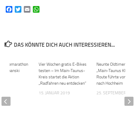
Facebook
Twitter
Email
WhatsApp
DAS KÖNNTE DICH AUCH INTERESSIEREN...
n Lesemarathon
0
Vier Wochen gratis E-Bikes
0
Neunte Oldtimerrally
la Poznanski
testen – Im Main-Taunus-
„Main-Taunus Klassik
Kreis startet die Aktion
Route führte von Hof
017
„Radfahren neu entdecken”
nach Hochheim
15. JANUAR 2019
25. SEPTEMBER 202