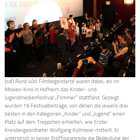
(saf) Rund 400 Filmbegeisterte waren dabei, als im
Movies-Kino in Hofheim das Kinder- und
Jugendmedienfestival „Flimmer“ stattfand. Gezeigt
wurden 19 Festivalbeiträge, von denen die jeweils drei
besten in den Kategorien „Kinder“ und „Jugend“ einen
Platz auf dem Treppchen erhielten, wie Erster
Kreisbeigeordneter Wolfgang Kollmeier mitteilt. Er
unterstrich in seiner Eröffnungsrede die Bedeutung der