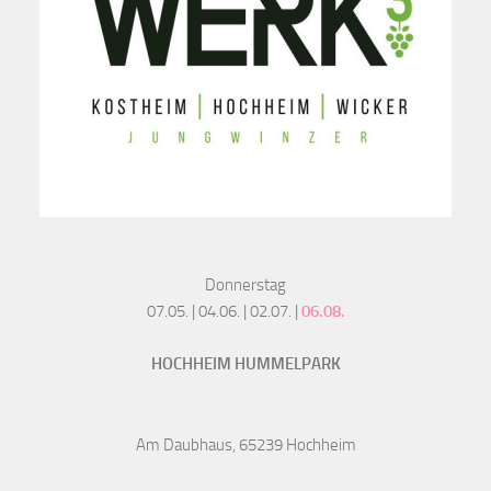
Donnerstag
07.05. | 04.06. | 02.07. |
06.08.
HOCHHEIM HUMMELPARK
Am Daubhaus, 65239 Hochheim