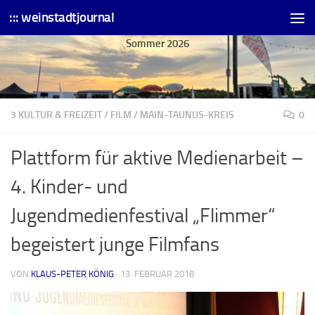
::: weinstadtjournal
Skip to content
Sommer 2026
3 KULTUR & FREIZEIT
/
FILM
/
MAIN-TAUNUS-KREIS
0
Plattform für aktive Medienarbeit –
4. Kinder- und
Jugendmedienfestival „Flimmer“
begeistert junge Filmfans
VON
KLAUS-PETER KÖNIG
·
13. FEBRUAR 2018