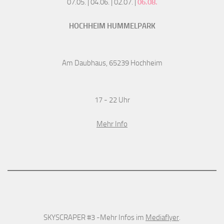
07.05. | 04.06. | 02.07. |
06.08.
HOCHHEIM HUMMELPARK
Am Daubhaus, 65239 Hochheim
17 - 22 Uhr
Mehr Info
SKYSCRAPER #3 -Mehr Infos im
Mediaflyer
.