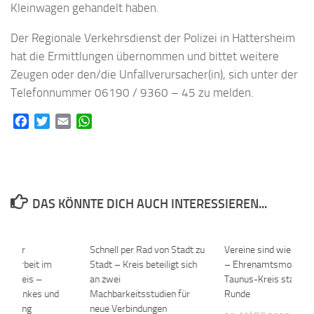
Kleinwagen gehandelt haben.
Der Regionale Verkehrsdienst der Polizei in Hattersheim
hat die Ermittlungen übernommen und bittet weitere
Zeugen oder den/die Unfallverursacher(in), sich unter der
Telefonnummer 06190 / 9360 – 45 zu melden.
Facebook
Twitter
Email
WhatsApp
DAS KÖNNTE DICH AUCH INTERESSIEREN...
ro für
0
Schnell per Rad von Stadt zu
0
Vereine sind wieder g
che Arbeit im
Stadt – Kreis beteiligt sich
– Ehrenamtsmonitor:
us-Kreis –
an zwei
Taunus-Kreis startet 
des Dankes und
Machbarkeitsstudien für
Runde
chätzung
neue Verbindungen