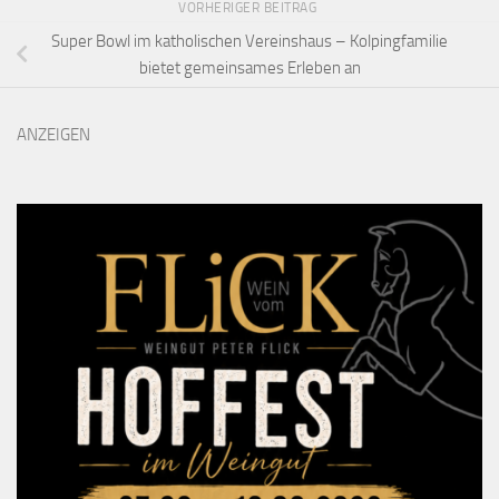
VORHERIGER BEITRAG
Super Bowl im katholischen Vereinshaus – Kolpingfamilie
bietet gemeinsames Erleben an
ANZEIGEN