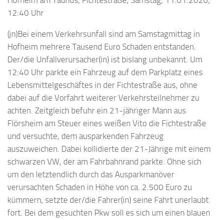
Hofheim am Taunus, Fichtestraße, Samstag, 11.01.2020,
12:40 Uhr
(jn)Bei einem Verkehrsunfall sind am Samstagmittag in
Hofheim mehrere Tausend Euro Schaden entstanden.
Der/die Unfallverursacher(in) ist bislang unbekannt. Um
12:40 Uhr parkte ein Fahrzeug auf dem Parkplatz eines
Lebensmittelgeschäftes in der Fichtestraße aus, ohne
dabei auf die Vorfahrt weiterer Verkehrsteilnehmer zu
achten. Zeitgleich befuhr ein 21-jähriger Mann aus
Flörsheim am Steuer eines weißen Vito die Fichtestraße
und versuchte, dem ausparkenden Fahrzeug
auszuweichen. Dabei kollidierte der 21-Jährige mit einem
schwarzen VW, der am Fahrbahnrand parkte. Ohne sich
um den letztendlich durch das Ausparkmanöver
verursachten Schaden in Höhe von ca. 2.500 Euro zu
kümmern, setzte der/die Fahrer(in) seine Fahrt unerlaubt
fort. Bei dem gesuchten Pkw soll es sich um einen blauen