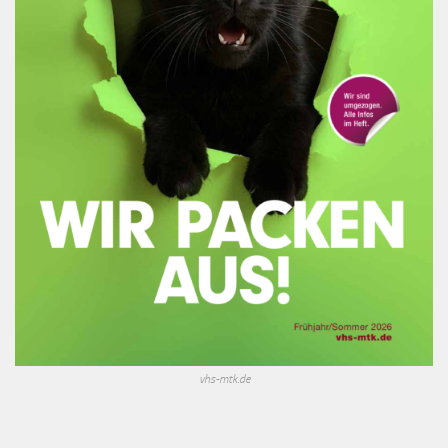
vhs-mtk.de