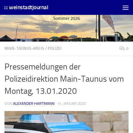
::: weinstadtjournal
Skip to content
Sommer 2026
MAIN-TAUNUS-KREIS
/
POLIZEI
0
Pressemeldungen der
Polizeidirektion Main-Taunus vom
Montag, 13.01.2020
VON
ALEXANDER HARTMANN
·
14. JANUAR 2020