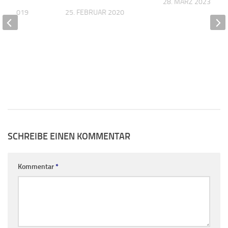
28. MÄRZ 2023
BER 2019
25. FEBRUAR 2020
SCHREIBE EINEN KOMMENTAR
Kommentar
*