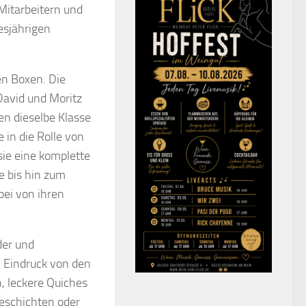
Mitarbeitern und
esjährigen
en Boxen. Die
David und Moritz
en dieselbe Klasse
 in die Rolle von
ie eine komplette
 bis hin zum
bei von ihren
der und
 Eindruck von den
, leckere Quiches
Geschichten oder