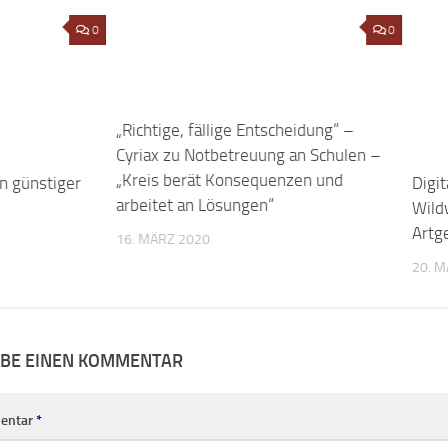
n günstiger
0
„Richtige, fällige Entscheidung“ –
0
Digit
Cyriax zu Notbetreuung an Schulen –
Wild
„Kreis berät Konsequenzen und
Artg
arbeitet an Lösungen“
20. M
16. MÄRZ 2020
IBE EINEN KOMMENTAR
entar
*