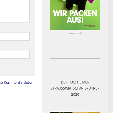
vhs-mtk.de
eine Kommentardaten
DER HOCHHEIMER
STRAUSSWIRTSCHAFTSFÜHRER 2
026