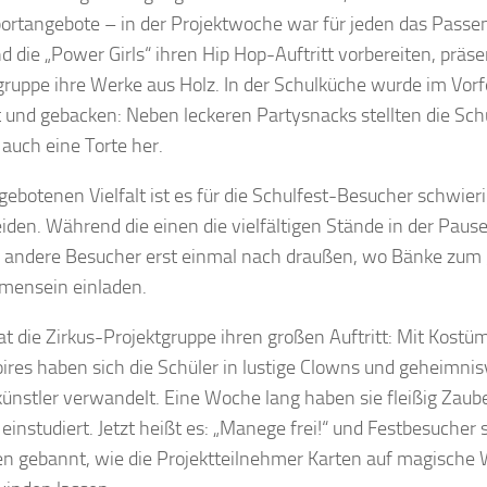
ortangebote – in der Projektwoche war für jeden das Passen
 die „Power Girls“ ihren Hip Hop-Auftritt vorbereiten, präse
gruppe ihre Werke aus Holz. In der Schulküche wurde im Vorf
 und gebacken: Neben leckeren Partysnacks stellten die Sch
 auch eine Torte her.
 gebotenen Vielfalt ist es für die Schulfest-Besucher schwieri
iden. Während die einen die vielfältigen Stände in der Paus
s andere Besucher erst einmal nach draußen, wo Bänke zum
mensein einladen.
t die Zirkus-Projektgruppe ihren großen Auftritt: Mit Kost
ires haben sich die Schüler in lustige Clowns und geheimnis
ünstler verwandelt. Eine Woche lang haben sie fleißig Zaube
einstudiert. Jetzt heißt es: „Manege frei!“ und Festbesucher
en gebannt, wie die Projektteilnehmer Karten auf magische