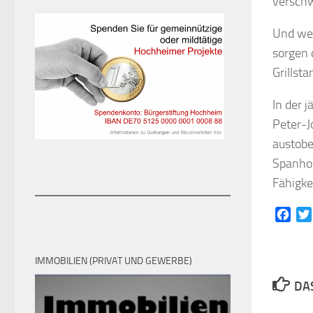
verschw
Und wei
sorgen 
Grillst
In der 
Peter-J
austobe
Spanhol
Fähigke
Face
IMMOBILIEN (PRIVAT UND GEWERBE)
DAS