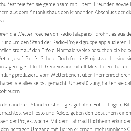
hulfest feierten sie gemeinsam mit Eltern, Freunden sowie 
rn aus dem Antoniushaus den krönenden Abschluss der di
woche.
ren die Wetterfrösche von Radio Jalapeńo“, dröhnt es aus d
 rund um den Stand der Radio-Projektgruppe applaudieren. 
chtlich stolz auf den Erfolg. Normalerweise besuchen die beid
Peter-Josef-Briefs-Schule. Doch für die Projektwoche sind sie
nsagern geschlüpft. Gemeinsam mit elf Mitschülern haben s
ndung produziert: Vom Wetterbericht über Themenrecherche
 haben sie alles selbst gemacht. Unterstützung hatten sie da
betreuern.
 den anderen Ständen ist einiges geboten: Fotocollagen, Bil
emachtes, wie Pesto und Kekse, geben den Besuchern einen
ssen der Projektwoche. Mit dem Fahrrad Hochheim erkunden
 den richtigen Umgang mit Tieren erlernen, mehrsinnliche 