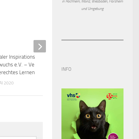
in Hochheim, Mainz, Wiesbaden, Flörsheim
und Umgebung
aler Inspirationsabend
0
wuchs e.V. – Verein für
erechtes Lernen
AI 2020
Öffnungszeiten Hochheim
2024
INFO
29. OKTOBER 2024