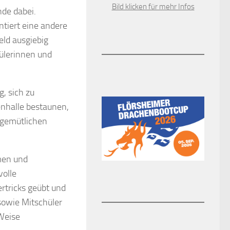
Bild klicken für mehr Infos
de dabei.
ntiert eine andere
eld ausgiebig
ülerinnen und
g, sich zu
enhalle bestaunen,
 gemütlichen
ümen und
volle
rtricks geübt und
 sowie Mitschüler
 Weise