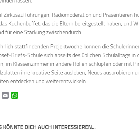
inden lassen.
l Zirkusaufführungen, Radiomoderation und Präsentieren h
das Kuchenbuffet, das die Eltern bereitgestellt haben, und
and für eine Stärkung zwischendurch.
jährlich stattfindenden Projektwoche können die Schülerinne
osef-Briefs-Schule sich abseits des üblichen Schulalltags in 
n, im Klassenzimmer in andere Rollen schlüpfen oder mit Pi
zplatten ihre kreative Seite ausleben, Neues ausprobieren u
iten entdecken und weiterentwickeln.
book
Twitter
Email
WhatsApp
 KÖNNTE DICH AUCH INTERESSIEREN...