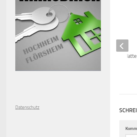
Entsorgung Asbestplatte
als Restmüll
18. AUGUST 2017
D
atenschutz
SCHRE
Komm