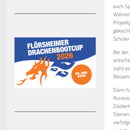
auch Sp
Während
Projekt
gekocht
Schüler
Bei der
entsche
zieht e
Beisam
Dann ha
Accesso
Zauberk
Szenen 
verfolg