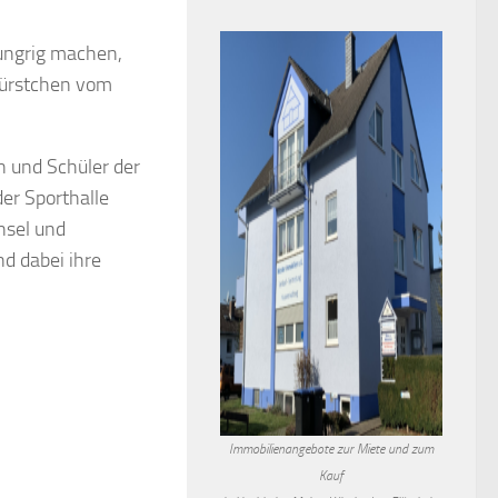
ungrig machen,
 Würstchen vom
n und Schüler der
der Sporthalle
nsel und
nd dabei ihre
Immobilienangebote zur Miete und zum
Kauf