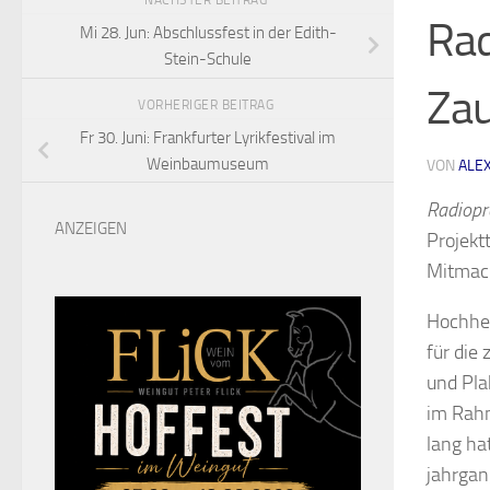
NÄCHSTER BEITRAG
Rad
Mi 28. Jun: Abschlussfest in der Edith-
Stein-Schule
Zau
VORHERIGER BEITRAG
Fr 30. Juni: Frankfurter Lyrikfestival im
Weinbaumuseum
VON
ALE
Radiopr
ANZEIGEN
Projekt
Mitmac
Hochhei
für die
und Pla
im Rahm
lang ha
jahrgan