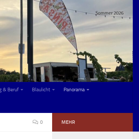
Sommer 2026
g & Beruf
Blaulicht
Panorama
0
MEHR