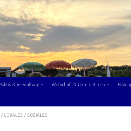
Politik & Verwaltung
Wirtschaft & Unternehmen
Bildun
/
LOKALES
/
SOZIALES