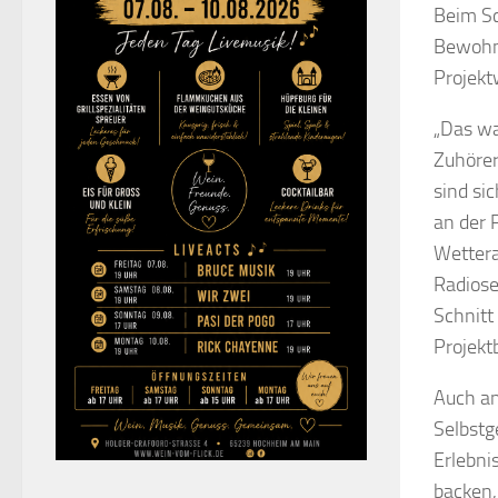
Beim Sc
Bewohne
Projekt
„Das wa
Zuhörer
sind si
an der 
Wettera
Radiose
Schnitt
Projekt
Auch an
Selbstg
Erlebni
backen,