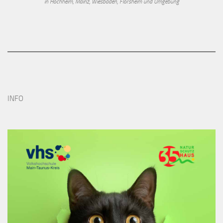
in Hochheim, Mainz, Wiesbaden, Flörsheim und Umgebung
INFO