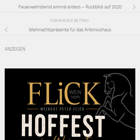
Feuerwehrdienst einmal anders – Rückblick auf 2020
VORHERIGER BEITRAG
Weihnachtspräsente für das Antoniushaus
ANZEIGEN