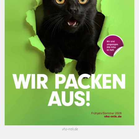
vhs-mtk.de