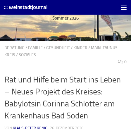
::: weinstadtjournal
Skip to content
Sommer 2026
BERATUNG
/
FAMILIE
/
GESUNDHEIT
/
KINDER
/
MAIN-TAUNUS-
KREIS
/
SOZIALES
0
Rat und Hilfe beim Start ins Leben
– Neues Projekt des Kreises:
Babylotsin Corinna Schlotter am
Krankenhaus Bad Soden
VON
KLAUS-PETER KÖNIG
·
26. DEZEMBER 2020