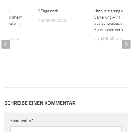
 Liebe“
0
2 Tage noch
0
Umquartierung wege
g in Flörsheim
Sanierung – 71 Flücht
7. JANUAR 2020
 462 Fälle in
aus Schwalbach werd
Kommunen verteilt
MBER 2024
26. JANUAR 2018
SCHREIBE EINEN KOMMENTAR
Kommentar
*