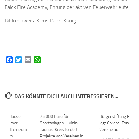
Falck Fire Academy; Ehrung der aktiven Feuerwehrleute
Bildnachweis: Klaus Peter König
Facebook
Twitter
Email
WhatsApp
DAS KÖNNTE DICH AUCH INTERESSIEREN...
m die Häuser
0
75.000 Euro für
0
Bürgerstiftung Flörs
lörsheimer
Sportanlagen – Main-
legt Corona-Fonds für
in lädt ein zum
Taunus-Kreis fördert
Vereine auf
g durch
Projekte von Vereinen in