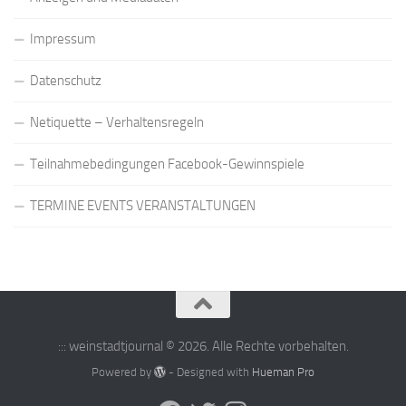
Impressum
Datenschutz
Netiquette – Verhaltensregeln
Teilnahmebedingungen Facebook-Gewinnspiele
TERMINE EVENTS VERANSTALTUNGEN
::: weinstadtjournal © 2026. Alle Rechte vorbehalten.
Powered by
- Designed with
Hueman Pro