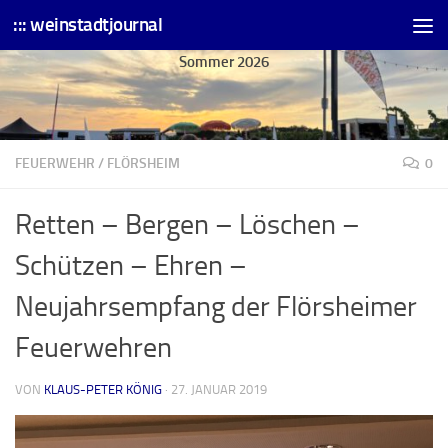
::: weinstadtjournal
Skip to content
Sommer 2026
FEUERWEHR
/
FLÖRSHEIM
0
Retten – Bergen – Löschen –
Schützen – Ehren –
Neujahrsempfang der Flörsheimer
Feuerwehren
VON
KLAUS-PETER KÖNIG
·
27. JANUAR 2019