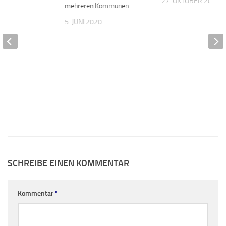
27. OKTOBER 2020
mehreren Kommunen
022
5. JUNI 2020
SCHREIBE EINEN KOMMENTAR
Kommentar
*