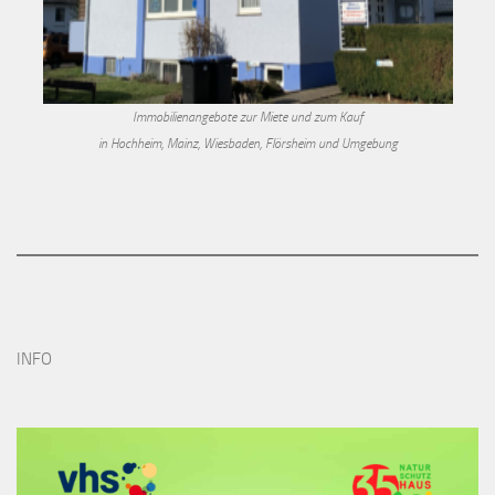
Immobilienangebote zur Miete und zum Kauf
in Hochheim, Mainz, Wiesbaden, Flörsheim und Umgebung
INFO