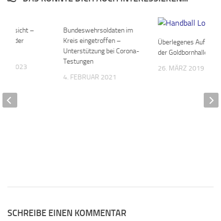
in Gesicht –
0
Bundeswehrsoldaten im
0
en in der
Kreis eingetroffen –
Überlegenes Auftreten
mlung
Unterstützung bei Corona-
der Goldbornhalle
Testungen
BER 2023
26. MÄRZ 2019
4. FEBRUAR 2021
SCHREIBE EINEN KOMMENTAR