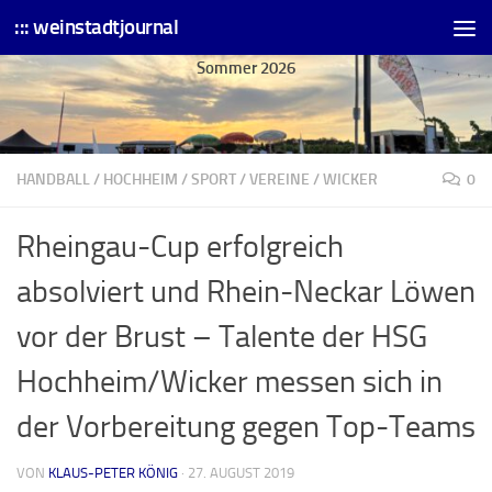
::: weinstadtjournal
Skip to content
Sommer 2026
HANDBALL
/
HOCHHEIM
/
SPORT
/
VEREINE
/
WICKER
0
Rheingau-Cup erfolgreich
absolviert und Rhein-Neckar Löwen
vor der Brust – Talente der HSG
Hochheim/Wicker messen sich in
der Vorbereitung gegen Top-Teams
VON
KLAUS-PETER KÖNIG
·
27. AUGUST 2019