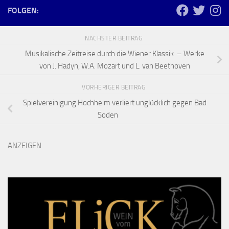
FOLGEN:
NÄCHSTER BEITRAG
Musikalische Zeitreise durch die Wiener Klassik – Werke
von J. Hadyn, W.A. Mozart und L. van Beethoven
VORHERIGER BEITRAG
Spielvereinigung Hochheim verliert unglücklich gegen Bad
Soden
ANZEIGEN