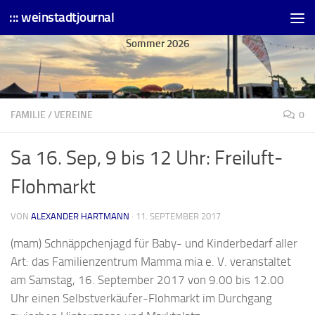
::: weinstadtjournal
Skip to content
Sommer 2026
FAMILIE
/
VEREINE
0
Sa 16. Sep, 9 bis 12 Uhr: Freiluft-
Flohmarkt
VON
ALEXANDER HARTMANN
·
11. SEPTEMBER 2017
(mam) Schnäppchenjagd für Baby- und Kinderbedarf aller
Art: das Familienzentrum Mamma mia e. V. veranstaltet
am Samstag, 16. September 2017 von 9.00 bis 12.00
Uhr einen Selbstverkäufer-Flohmarkt im Durchgang