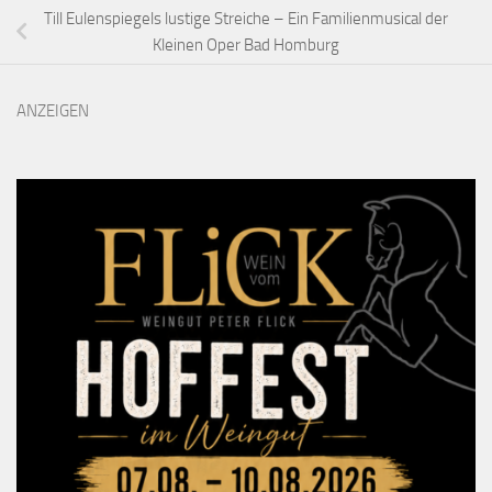
Till Eulenspiegels lustige Streiche – Ein Familienmusical der
Kleinen Oper Bad Homburg
ANZEIGEN