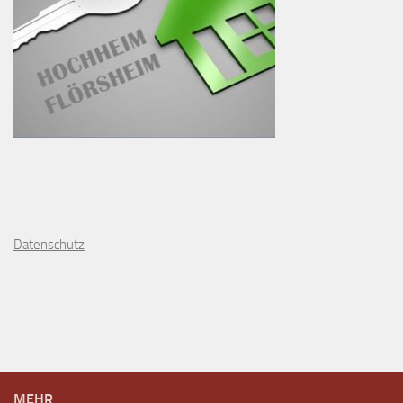
D
atenschutz
MEHR