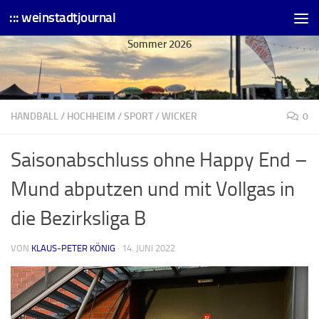
::: weinstadtjournal
Skip to content
Sommer 2026
HANDBALL
/
HOCHHEIM
/
SPORT
/
WICKER
0
Saisonabschluss ohne Happy End –
Mund abputzen und mit Vollgas in
die Bezirksliga B
VON
KLAUS-PETER KÖNIG
·
14. JUNI 2022