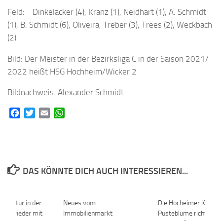
Feld: Dinkelacker (4), Kranz (1), Neidhart (1), A. Schmidt
(1), B. Schmidt (6), Oliveira, Treber (3), Trees (2), Weckbach
(2)
Bild: Der Meister in der Bezirksliga C in der Saison 2021/
2022 heißt HSG Hochheim/Wicker 2
Bildnachweis: Alexander Schmidt
Facebook
Twitter
Email
WhatsApp
DAS KÖNNTE DICH AUCH INTERESSIEREN...
s „Kultur in der
0
Neues vom
0
Die Hocheimer Kita
rtet wieder mit
Immobilienmarkt
Pusteblume richtet ei