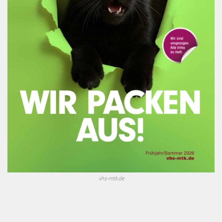
vhs-mtk.de