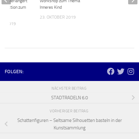
usion verlängert
Workshop zum Thema
ftenaktion zum
Inneres Kind
tand
23. OKTOBER 2019
UAR 2019
FOLGEN:
NÄCHSTER BEITRAG
STADTRADELN 6.0
VORHERIGER BEITRAG
Schattenfiguren – Seltsame Silhouetten basteln in der
Kunstsammlung