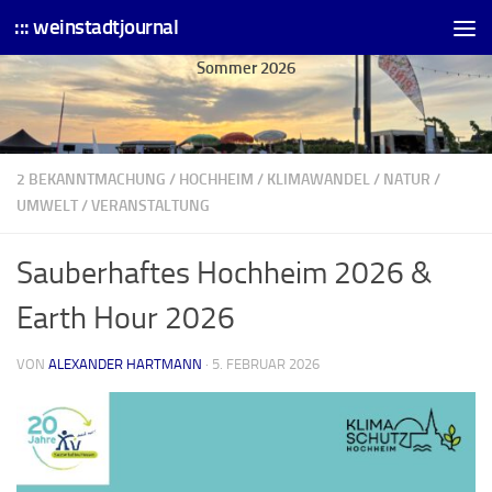
::: weinstadtjournal
Skip to content
Sommer 2026
2 BEKANNTMACHUNG
/
HOCHHEIM
/
KLIMAWANDEL
/
NATUR
/
UMWELT
/
VERANSTALTUNG
Sauberhaftes Hochheim 2026 &
Earth Hour 2026
VON
ALEXANDER HARTMANN
·
5. FEBRUAR 2026