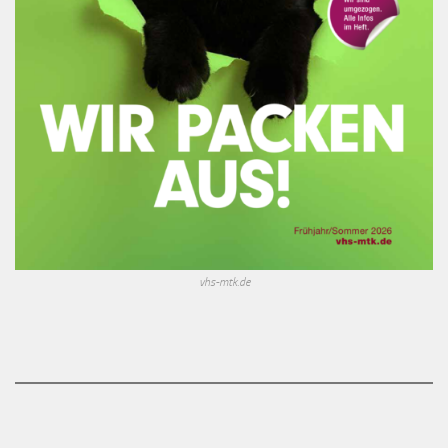
vhs-mtk.de