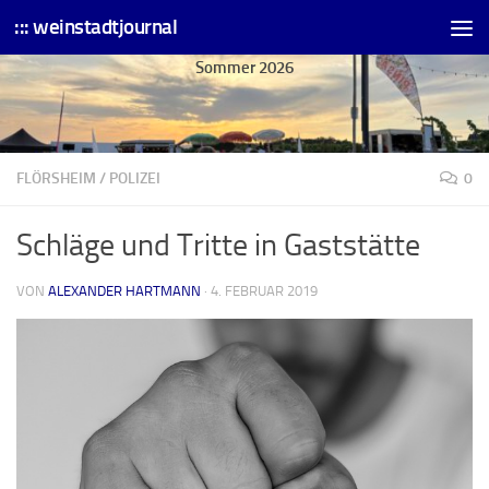
::: weinstadtjournal
Skip to content
Sommer 2026
FLÖRSHEIM
/
POLIZEI
0
Schläge und Tritte in Gaststätte
VON
ALEXANDER HARTMANN
·
4. FEBRUAR 2019