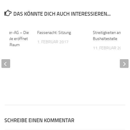
DAS KÖNNTE DICH AUCH INTERESSIEREN...
usdauer-AG – Die
0
Fassenacht: Sitzung
0
Streitigkeiten an der
n-Schule eröffnet
Bushaltestelle
1. FEBRUAR 2017
dbike-Raum
11. FEBRUAR 2019
2018
SCHREIBE EINEN KOMMENTAR