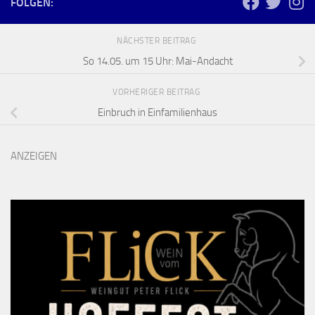
FOLGEN:
NÄCHSTER BEITRAG
So 14.05. um 15 Uhr: Mai-Andacht
VORHERIGER BEITRAG
Einbruch in Einfamilienhaus
ANZEIGEN