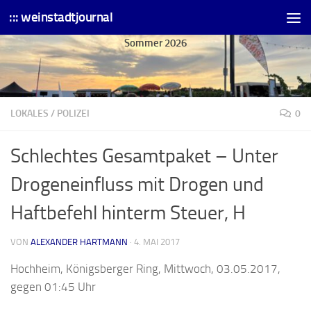
::: weinstadtjournal
Skip to content
Sommer 2026
LOKALES
/
POLIZEI
0
Schlechtes Gesamtpaket – Unter
Drogeneinfluss mit Drogen und
Haftbefehl hinterm Steuer, H
VON
ALEXANDER HARTMANN
·
4. MAI 2017
Hochheim, Königsberger Ring, Mittwoch, 03.05.2017,
gegen 01:45 Uhr