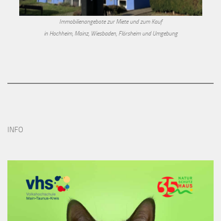
Immobilienangebote zur Miete und zum Kauf
in Hochheim, Mainz, Wiesbaden, Flörsheim und Umgebung
INFO