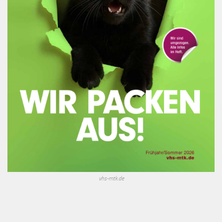
vhs-mtk.de