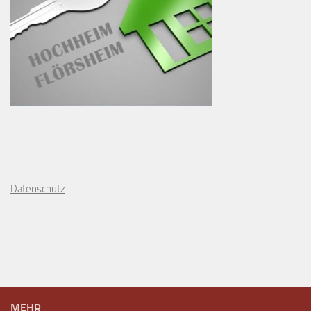
D
atenschutz
MEHR