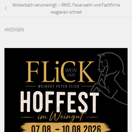
Wickerbach verunreinigt – RMD, Feuerwehr und Fachfirma
reagieren schnell
ANZEIGEN