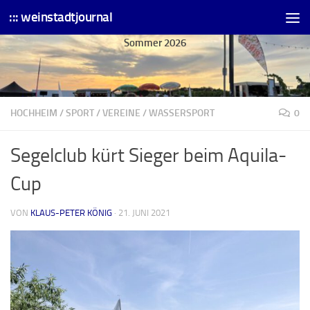
::: weinstadtjournal
Skip to content
Sommer 2026
HOCHHEIM
/
SPORT
/
VEREINE
/
WASSERSPORT
0
Segelclub kürt Sieger beim Aquila-
Cup
VON
KLAUS-PETER KÖNIG
·
21. JUNI 2021