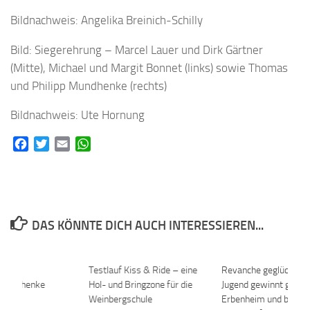
Bildnachweis: Angelika Breinich-Schilly
Bild: Siegerehrung – Marcel Lauer und Dirk Gärtner
(Mitte), Michael und Margit Bonnet (links) sowie Thomas
und Philipp Mundhenke (rechts)
Bildnachweis: Ute Hornung
Facebook
Twitter
Email
WhatsApp
DAS KÖNNTE DICH AUCH INTERESSIEREN...
0
Testlauf Kiss & Ride – eine
0
Revanche geglückt – 
sgeschenke
Hol- und Bringzone für die
Jugend gewinnt gegen
Weinbergschule
Erbenheim und beende