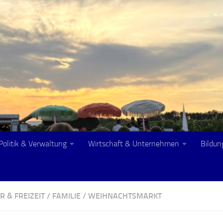
Politik & Verwaltung
Wirtschaft & Unternehmen
Bildun
R & FREIZEIT
/
FAMILIE
/
WEIHNACHTSMARKT