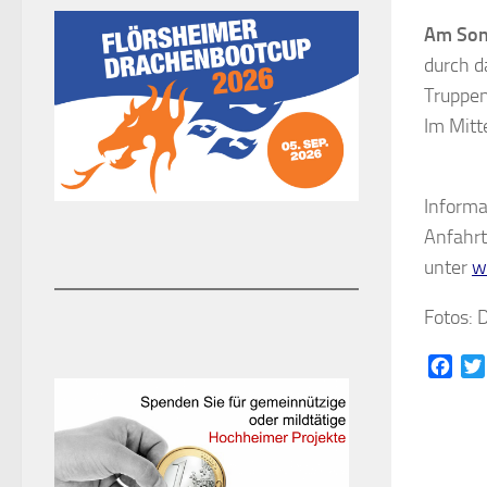
Am Son
durch d
Truppen
Im Mitt
Informa
Anfahrt
unter
w
Fotos: 
Face