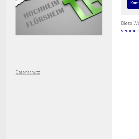
Diese We
verarbei
D
atenschutz