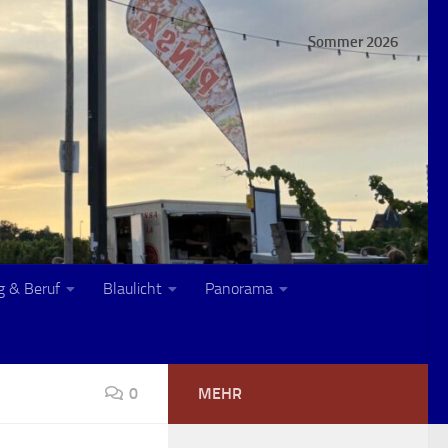
Sommer 2026
g & Beruf
Blaulicht
Panorama
0
MEHR