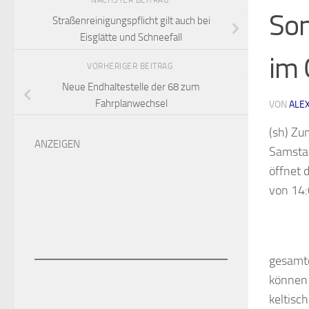
NÄCHSTER BEITRAG
Son
Straßenreinigungspflicht gilt auch bei
Eisglätte und Schneefall
im
VORHERIGER BEITRAG
Neue Endhaltestelle der 68 zum
Fahrplanwechsel
VON
ALE
(sh) Z
ANZEIGEN
Samstag
öffnet 
von 14:
gesamte
können 
keltisc