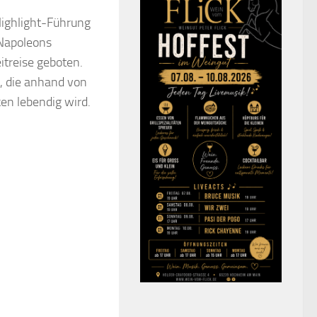
ighlight-Führung
 Napoleons
itreise geboten.
, die anhand von
en lebendig wird.