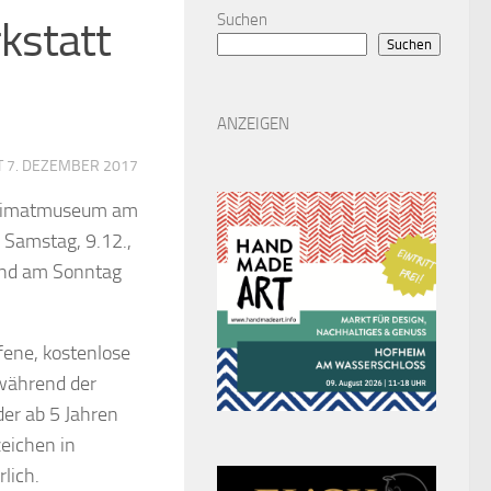
Suchen
kstatt
Suchen
ANZEIGEN
T
7. DEZEMBER 2017
Heimatmuseum am
Samstag, 9.12.,
 und am Sonntag
fene, kostenlose
während der
er ab 5 Jahren
eichen in
lich.