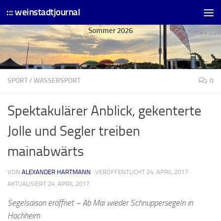
::: weinstadtjournal
Skip to content
Sommer 2026
SPORT
/
WASSERSPORT
0
Spektakulärer Anblick, gekenterte
Jolle und Segler treiben
mainabwärts
VON
ALEXANDER HARTMANN
· VERÖFFENTLICHT
24. APRIL 2017
·
AKTUALISIERT
24. APRIL 2017
Segelsaison eröffnet –
Ab Mai wieder Schnuppersegeln in
Hochheim