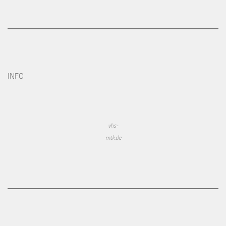
INFO
vhs-
mtk.de